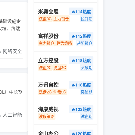
米奥会展
🔥114热度
洗盘3C
主力锁仓
拉升期
基础设施企
火墙、终端
富祥股份
🔥112热度
主力锁仓
趋势策略
趋势锁仓
️ 网络安全
立方控股
🔥118热度
洗盘2C
洗盘3C
突破期
万讯自控
🔥118热度
CL）中长期
洗盘2C
洗盘3C
突破期
海康威视
🔥122热度
️ 人工智能
波段策略
试盘期
金山办公
🔥120热度