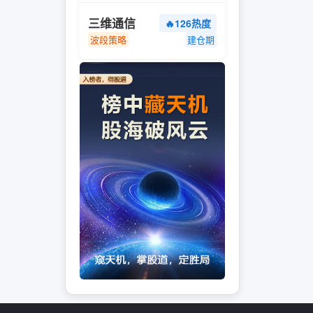
三维通信
🔥126热度
波段策略
建仓期