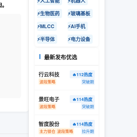
⚡人工智能
⚡机器人
担。
⚡生物医药
⚡玻璃基板
⚡MLCC
⚡AI手机
⚡半导体
⚡电力设备
最新发布优选
行云科技
🔥112热度
波段策略
突破期
景旺电子
🔥114热度
波段策略
突破期
智度股份
🔥114热度
主力锁仓
波段策略
拉升期