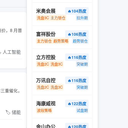
米奥会展
🔥104热度
洗盘3C
主力锁仓
拉升期
价，8 月普
富祥股份
🔥106热度
主力锁仓
趋势策略
趋势锁仓
️ 人工智能
立方控股
🔥116热度
洗盘2C
洗盘3C
突破期
万讯自控
🔥116热度
洗盘2C
洗盘3C
突破期
配套三重催化，
海康威视
🔥122热度
波段策略
试盘期
🏷️ 储能
金山办公
🔥120热度