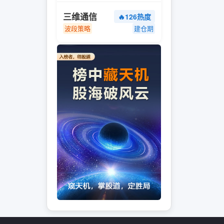
三维通信
🔥126热度
波段策略
建仓期