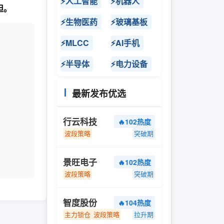
⚡人工智能
⚡机器人
担。
⚡生物医药
⚡玻璃基板
⚡MLCC
⚡AI手机
⚡半导体
⚡电力设备
最新发布优选
行云科技
🔥102热度
波段策略
突破期
景旺电子
🔥102热度
波段策略
突破期
智度股份
🔥104热度
主力锁仓
波段策略
拉升期