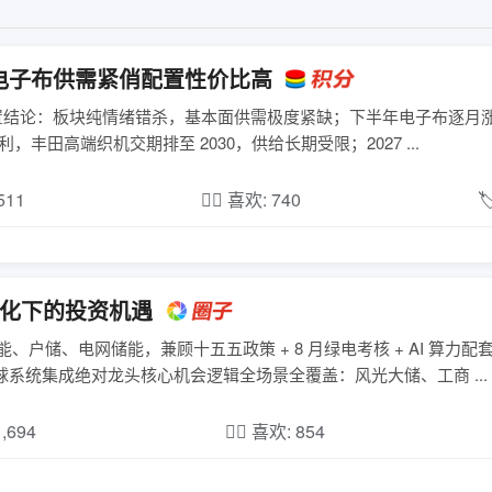
电子布供需紧俏配置性价比高
置结论：板块纯情绪错杀，基本面供需极度紧缺；下半年电子布逐月涨
通 E 布每米涨价 1.2-1.5 元；T 布、二代 Low-Dk 布高毛利，丰田高端织机交期排至 2030，供给长期受限；2027 ...
,511
❤️‍🔥 喜欢: 740

催化下的投资机遇
能、户储、电网储能，兼顾十五五政策 + 8 月绿电考核 + AI 算力
 全球系统集成绝对龙头核心机会逻辑全场景全覆盖：风光大储、工商 ...
1,694
❤️‍🔥 喜欢: 854