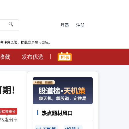
🔍
登录
注册
资者注意风险，据此交易盈亏自负。
收藏
发布优选
可期！
轻松赚积分
热点题材风口
转发分享