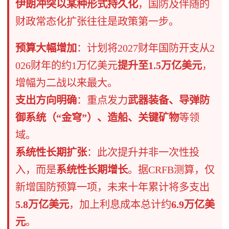
伊朗冲突以某种形式持久化
，国防及伴随的
财政常态化扩张往往是政策第一步。
预算大幅增加
：计划将2027财年国防开支从2
026财年的约1万亿美元
提升至1.5万亿美元
，
增幅为二战以来最大。
支出方向明确
：重点发力
武器装备、导弹防
御系统（“金穹”）、造船、关键矿物
等领
域。
系统性长期扩张
：此次提升并非一次性投
入，而是
系统性长期增长
。据CRFB测算，仅
新增国防预算一项，未来十年累计将多支出
5.8万亿美元
，加上利息成本总计约
6.9万亿美
元
。