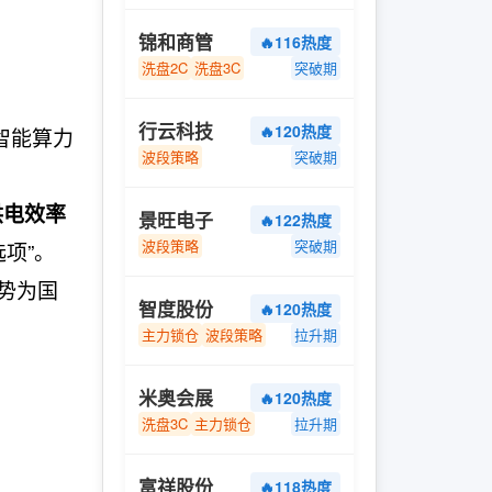
锦和商管
🔥116热度
洗盘2C
洗盘3C
突破期
行云科技
🔥120热度
智能算力
波段策略
突破期
供电效率
景旺电子
🔥122热度
波段策略
突破期
项”。
趋势为国
智度股份
🔥120热度
主力锁仓
波段策略
拉升期
米奥会展
🔥120热度
洗盘3C
主力锁仓
拉升期
富祥股份
🔥118热度