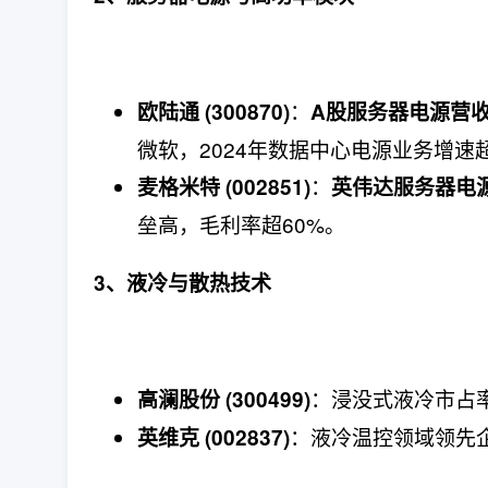
​：​
欧陆通 (300870)​
A股服务器电源营
微软，2024年数据中心电源业务增速超
​：​
麦格米特 (002851)​
英伟达服务器电
垒高，毛利率超60%。
3、液冷与散热技术
​：浸没式液冷市占
高澜股份 (300499)​
​：液冷温控领域领
英维克 (002837)​