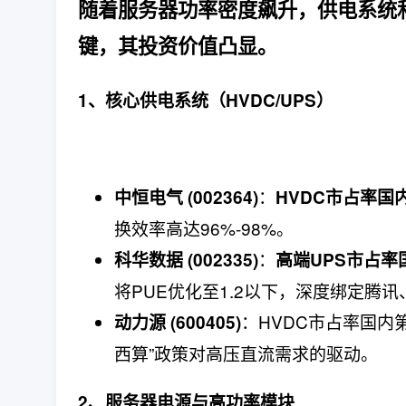
随着服务器功率密度飙升，​供电系
键，其投资价值凸显。
1、​核心供电系统（HVDC/UPS）​
​：​
中恒电气 (002364)​
HVDC市占率国内
换效率高达96%-98%。
​：​
科华数据 (002335)​
高端UPS市占率国
将PUE优化至1.2以下，深度绑定腾
​：HVDC市占率国
动力源 (600405)​
西算”政策对高压直流需求的驱动。
2、
服务器电源与高功率模块