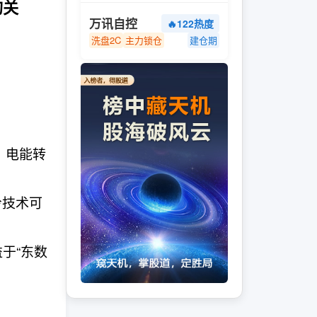
的关
万讯自控
🔥122热度
洗盘2C
主力锁仓
建仓期
，电能转
冷技术可
益于“东数