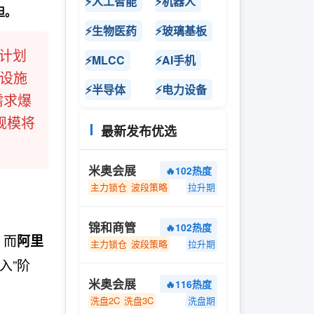
⚡人工智能
⚡机器人
担。
⚡生物医药
⚡玻璃基板
I计划
⚡MLCC
⚡AI手机
础设施
⚡半导体
⚡电力设备
需求爆
规模将
最新发布优选
米奥会展
🔥102热度
主力锁仓
波段策略
拉升期
锦和商管
🔥102热度
，而
阿里
主力锁仓
波段策略
拉升期
入”阶
米奥会展
🔥116热度
洗盘2C
洗盘3C
洗盘期