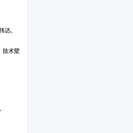
英伟达、
统，技术壁
。