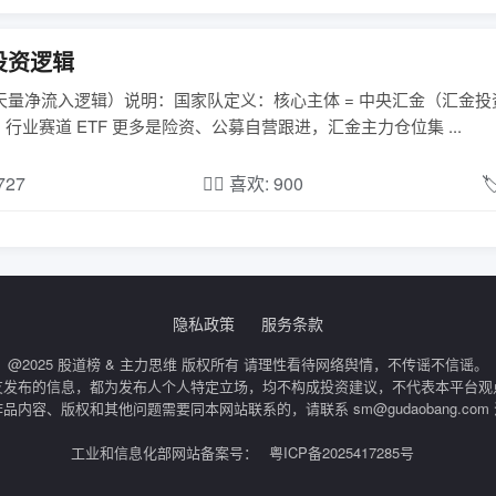
投资逻辑
亿 ETF 天量净流入逻辑）说明：国家队定义：核心主体 = 中央汇金（汇金投
赛道 ETF 更多是险资、公募自营跟进，汇金主力仓位集 ...
,727
❤️‍🔥 喜欢: 900

隐私政策
服务条款
@2025 股道榜 & 主力思维 版权所有 请理性看待网络舆情，不传谣不信谣。
友发布的信息，都为发布人个人特定立场，均不构成投资建议，不代表本平台观
品内容、版权和其他问题需要同本网站联系的，请联系 sm@gudaobang.com
工业和信息化部网站备案号：
粤ICP备2025417285号