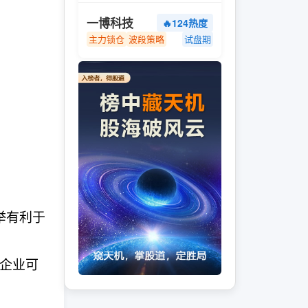
一博科技
🔥124热度
主力锁仓
波段策略
试盘期
举有利于
或企业可