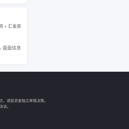
资 + 汇金资
️ 盘面信息
点，请投资者独立审慎决策。
 洽谈。