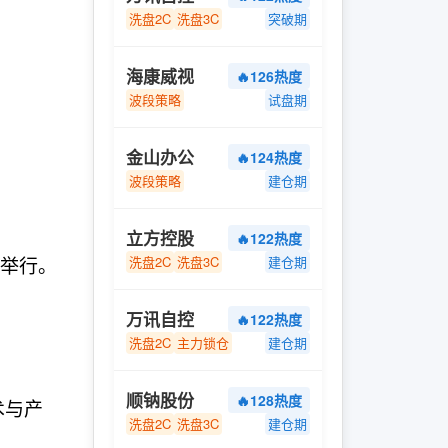
洗盘2C
洗盘3C
突破期
海康威视
🔥126热度
。
波段策略
试盘期
金山办公
🔥124热度
波段策略
建仓期
立方控股
🔥122热度
圳举行。
洗盘2C
洗盘3C
建仓期
万讯自控
🔥122热度
洗盘2C
主力锁仓
建仓期
顺钠股份
🔥128热度
术与产
洗盘2C
洗盘3C
建仓期