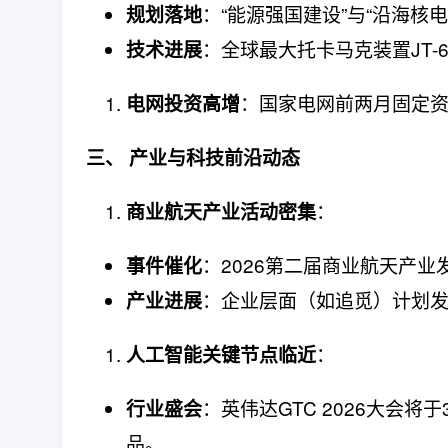
：“能源强国建设”与“沿海核
规划落地
：全球最大托卡马克装置JT-
技术进展
：国家电网前两月固定资
电网投资高增
三、 产业与科技前沿动态
：
商业航天产业活动密集
：2026第二届商业航天产业
事件催化
：企业层面（如追觅）计划
产业进展
：
人工智能关键节点临近
：英伟达GTC 2026大会将
行业盛会
品。