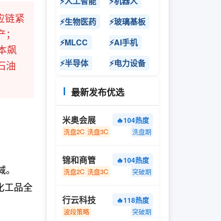
⚡人工智能
⚡机器人
应链紧
⚡生物医药
⚡玻璃基板
产；
⚡MLCC
⚡AI手机
本飙
⚡半导体
⚡电力设备
石油
最新发布优选
米奥会展
🔥104热度
洗盘2C
洗盘3C
洗盘期
锦和商管
🔥104热度
减。
洗盘2C
洗盘3C
突破期
化工品全
行云科技
🔥118热度
波段策略
突破期