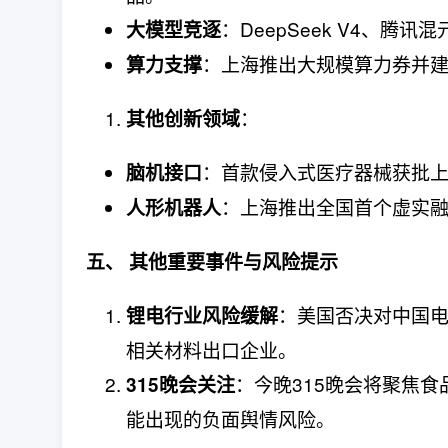
：DeepSeek V4、腾
大模型竞逐
：上海推出大规模算力券并
算力支撑
：
其他创新领域
：首款侵入式医疗器械获批
脑机接口
：上海推出全国首个虚实
人形机器人
五、 其他重要事件与风险提示
：美国否决对中国
锂电行业风险缓解
相关材料出口企业。
：今晚315晚会将聚焦
315晚会关注
能出现的负面舆情风险。