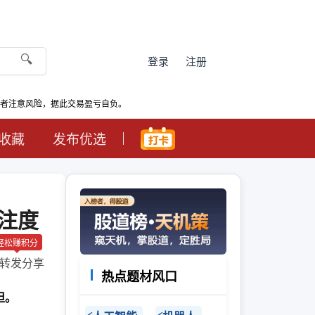
🔍
登录
注册
资者注意风险，据此交易盈亏自负。
收藏
发布优选
注度
轻松赚积分
转发分享
热点题材风口
担。