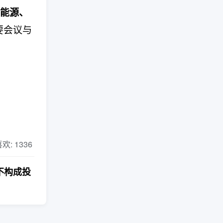
能源、
要会议与
 喜欢: 1336
不构成投