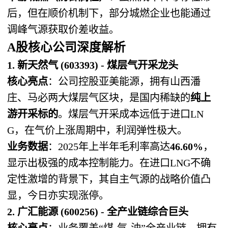
后，但在顺价机制下，部分城燃企业也能通过
调峰气源获取价差收益。
A股核心公司深度解析
1. 新天然气 (603393) - 煤层气开采龙头
核心亮点
：公司控股亚美能源，拥有山西潘
庄、马必两大煤层气区块，是国内稀缺的
纯上
游开采标的
。煤层气开采成本远低于进口LN
G，在气价上涨周期中，利润弹性极大。
业务数据
：2025年上半年毛利率高达
46.60%
，
显示出极强的成本控制能力。在进口LNG不确
定性激增的背景下，其自主气源的战略价值凸
显，今日亦实现涨停。
2. 广汇能源 (600256) - 全产业链综合巨头
核心亮点
：业务覆盖“煤-气-油”全产业链，拥有