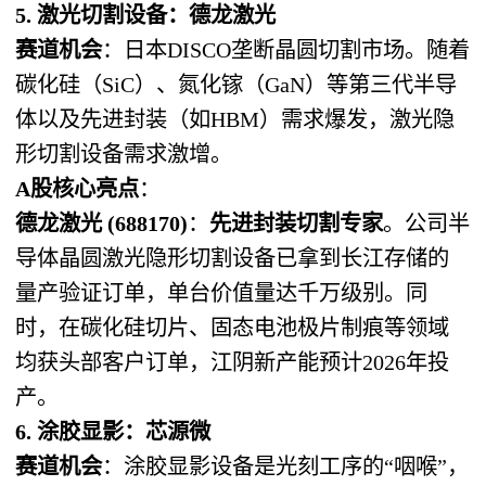
5. 激光切割设备：德龙激光
赛道机会
：日本DISCO垄断晶圆切割市场。随着
碳化硅（SiC）、氮化镓（GaN）等第三代半导
体以及先进封装（如HBM）需求爆发，激光隐
形切割设备需求激增。
A股核心亮点
：
德龙激光 (688170)
：
先进封装切割专家
。公司半
导体晶圆激光隐形切割设备已拿到长江存储的
量产验证订单，单台价值量达千万级别。同
时，在碳化硅切片、固态电池极片制痕等领域
均获头部客户订单，江阴新产能预计2026年投
产。
6. 涂胶显影：芯源微
赛道机会
：涂胶显影设备是光刻工序的“咽喉”，