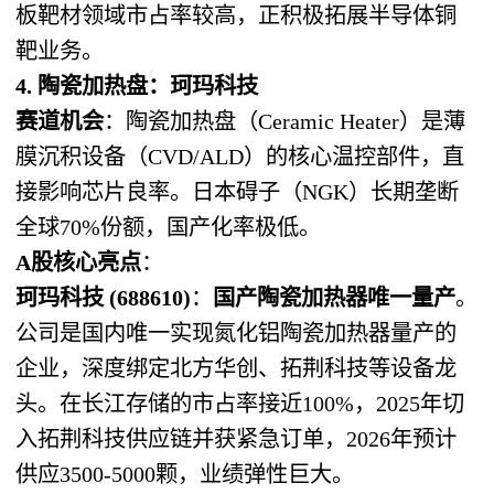
板靶材领域市占率较高，正积极拓展半导体铜
靶业务。
4. 陶瓷加热盘：珂玛科技
赛道机会
：陶瓷加热盘（Ceramic Heater）是薄
膜沉积设备（CVD/ALD）的核心温控部件，直
接影响芯片良率。日本碍子（NGK）长期垄断
全球70%份额，国产化率极低。
A股核心亮点
：
珂玛科技 (688610)
：
国产陶瓷加热器唯一量产
。
公司是国内唯一实现氮化铝陶瓷加热器量产的
企业，深度绑定北方华创、拓荆科技等设备龙
头。在长江存储的市占率接近100%，2025年切
入拓荆科技供应链并获紧急订单，2026年预计
供应3500-5000颗，业绩弹性巨大。