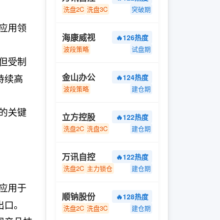
洗盘2C
洗盘3C
突破期
应用领
海康威视
🔥126热度
波段策略
试盘期
但受制
金山办公
持续高
🔥124热度
波段策略
建仓期
的关键
立方控股
🔥122热度
洗盘2C
洗盘3C
建仓期
万讯自控
🔥122热度
洗盘2C
主力锁仓
建仓期
应用于
顺钠股份
🔥128热度
出口。
洗盘2C
洗盘3C
建仓期