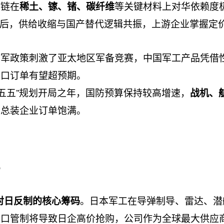
业链在
等关键材料上对华依赖度
稀土、镓、锗、碳纤维
管制后，供给收缩与国产替代逻辑共振，上游企业掌握定
扩军政策刺激了亚太地区军备竞赛，中国军工产品凭借
出口订单有望超预期。
“十五五”规划开局之年，国防预算保持较高增速，
战机、
，总装企业订单饱满。
”
。日本军工在导弹制导、雷达、潜
对日反制的核心筹码
出口管制将导致日企高价抢购，公司作为全球最大供应