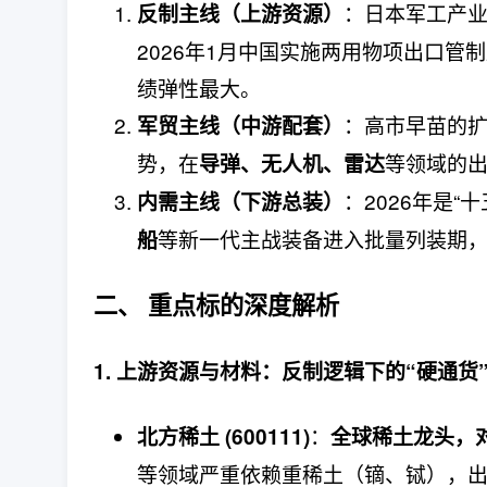
：日本军工产
反制主线（上游资源）
2026年1月中国实施两用物项出口
绩弹性最大。
：高市早苗的
军贸主线（中游配套）
势，在
等领域的
导弹、无人机、雷达
：2026年是
内需主线（下游总装）
等新一代主战装备进入批量列装期
船
二、 重点标的深度解析
1. 上游资源与材料：反制逻辑下的“硬通货
：
北方稀土 (600111)
全球稀土龙头，
等领域严重依赖重稀土（镝、铽），