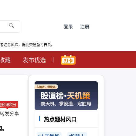
🔍
登录
注册
资者注意风险，据此交易盈亏自负。
收藏
发布优选
轻松赚积分
转发分享
热点题材风口
担。