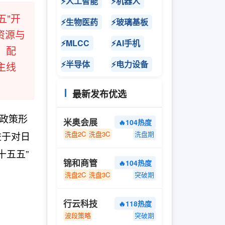
⚡人工智能
⚡机器人
五”开
⚡生物医药
⚡玻璃基板
资源与
⚡MLCC
⚡AI手机
，配
⚡半导体
⚡电力设备
主线
最新发布优选
局政策形
米奥会展
🔥104热度
益于对日
洗盘2C
洗盘3C
洗盘期
十五五”
锦和商管
🔥104热度
洗盘2C
洗盘3C
突破期
行云科技
🔥118热度
波段策略
突破期