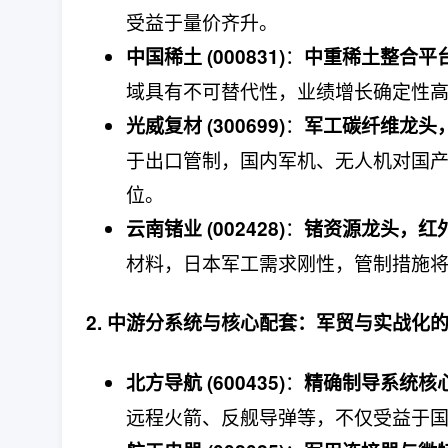
受益于量价齐升。
：
中国稀土 (000831)
中重稀土整合平
域具有不可替代性，业绩增长确定性
：
光威复材 (300699)
军工碳纤维龙头
于出口管制，国内军机、无人机对国
位。
：
云南锗业 (002428)
锗资源龙头，红
材料，日本军工需求刚性，管制措施
2. 中游分系统与核心配套：军贸与实战化的
：
北方导航 (600435)
精确制导系统核
远程火箭、反舰导弹等，不仅受益于