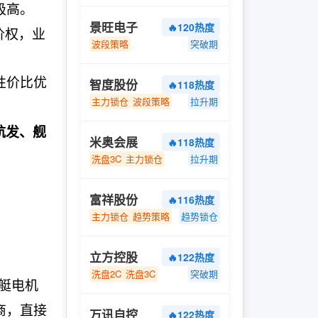
极高。
景旺电子
🔥120热度
价权，业
波段策略
突破期
性价比优
智度股份
🔥118热度
主力锁仓
波段策略
拉升期
航发、舰
米奥会展
🔥118热度
洗盘3C
主力锁仓
拉升期
富祥股份
🔥116热度
主力锁仓
趋势策略
趋势锁仓
立方控股
🔥122热度
洗盘2C
洗盘3C
突破期
艇电机
商，直接
万讯自控
🔥122热度