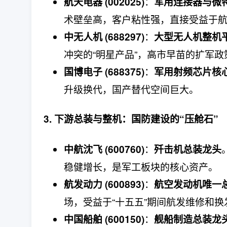
：
航天电器 (002025)
军用连接器与微
术壁垒高，客户粘性强，直接受益于
：
中无人机 (688297)
大型无人机整机
冲突的“明星产品”，高市早苗的扩军
：
国博电子 (688375)
军用射频芯片核
升级换代，国产替代空间巨大。
3. 下游总装与整机：国防建设的“压舱石”
：
中航沈飞 (600760)
歼击机总装龙头
稳健增长，是军工板块的核心资产。
：
航发动力 (600893)
航空发动机唯一
场，受益于“十五五”期间航发维修和
：
中国船舶 (600150)
舰船制造总装龙