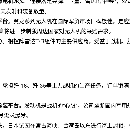
。连接器是导弹、卫星、雷达的“神经”，公
特电机龙头
航天发射和装备放量。
。翼龙系列无人机在国际军贸市场口碑极佳，是应
平台
政策将进一步刺激周边国家对无人机的采购需求。
。相控阵雷达T/R组件的主要供应商，受益于战机、
心
。承担歼-16、歼-35等主力战机的生产任务，订单饱
。发动机是战机的“心脏”，公司垄断国内军用
总装平台
换发需求爆发。
。日本试图在宫古海峡、台湾岛以东进行海上封锁，
头