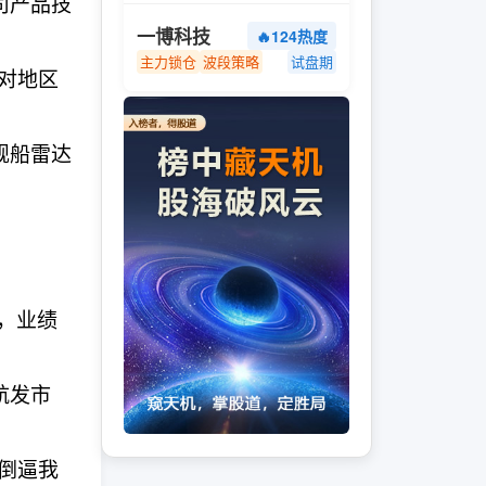
司产品技
一博科技
🔥124热度
主力锁仓
波段策略
试盘期
对地区
舰船雷达
满，业绩
航发市
倒逼我