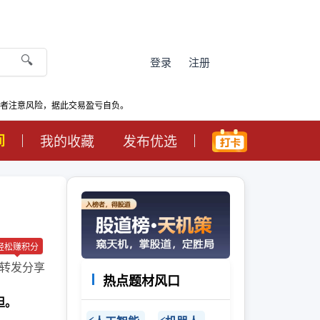
🔍
登录
注册
资者注意风险，据此交易盈亏自负。
间
我的收藏
发布优选
轻松赚积分
转发分享
热点题材风口
担。