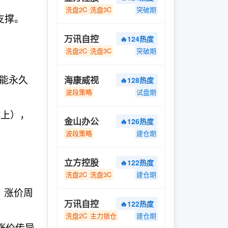
洗盘2C
洗盘3C
突破期
支撑。
万讯自控
🔥124热度
洗盘2C
洗盘3C
突破期
产能永久
海康威视
🔥128热度
波段策略
试盘期
以上），
金山办公
🔥126热度
波段策略
建仓期
立方控股
🔥122热度
洗盘2C
洗盘3C
建仓期
米，涨价周
万讯自控
🔥122热度
洗盘2C
主力锁仓
建仓期
涨价传导