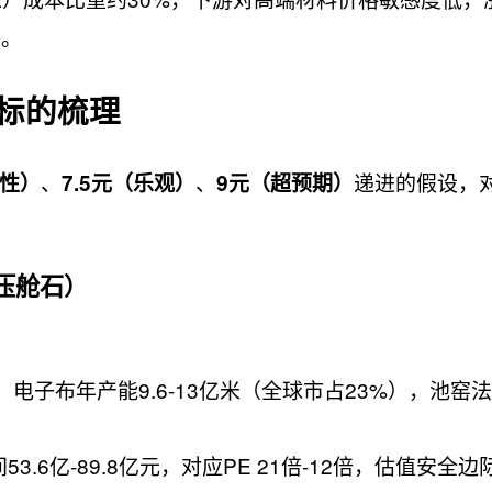
峭。
标的梳理
、
、
递进的假设，
中性）
7.5元（乐观）
9元（超预期）
压舱石）
电子布年产能9.6-13亿米（全球市占23%），池窑
3.6亿-89.8亿元，对应PE 21倍-12倍，估值安全