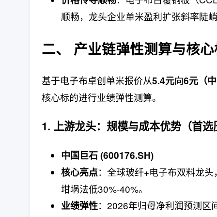
顺畅，龙头企业单米盈利扩张斜率陡
二、 产业链弹性测算与核心
基于电子布卓创单米报价从
向
5.4元
6元（
核心标的进行业绩弹性测算。
1. 上游龙头：规模与成本优势（首选
中国巨石 (600176.SH)
：全球玻纤+电子布双料龙头，
核心亮点
坩埚法低30%-40%。
：2026年归母净利润预测区间5
业绩弹性