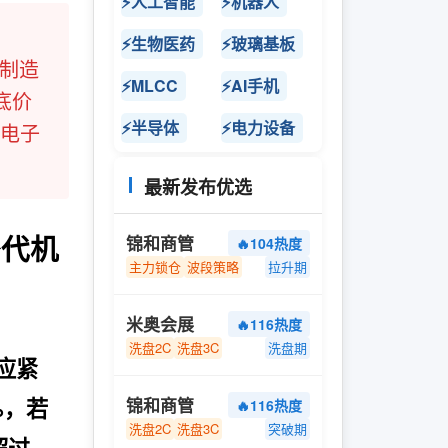
⚡人工智能
⚡机器人
⚡生物医药
⚡玻璃基板
维制造
⚡MLCC
⚡AI手机
底价
⚡半导体
⚡电力设备
年电子
最新发布优选
替代机
锦和商管
🔥104热度
主力锁仓
波段策略
拉升期
米奥会展
🔥116热度
洗盘2C
洗盘3C
洗盘期
供应紧
%，若
锦和商管
🔥116热度
洗盘2C
洗盘3C
突破期