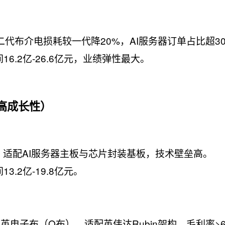
，二代布介电损耗较一代降20%，AI服务器订单占比超3
16.2亿-26.6亿元，业绩弹性最大。
（高成长性）
布，适配AI服务器主板与芯片封装基板，技术壁垒高。
3.2亿-19.8亿元。
电子布（Q布），适配英伟达Rubin架构，毛利率>6