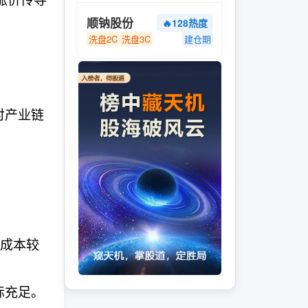
顺钠股份
🔥128热度
洗盘2C
洗盘3C
建仓期
对产业链
法成本较
边际充足。