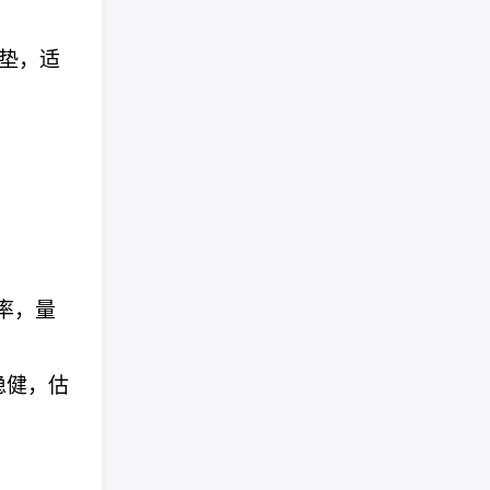
全垫，适
率，量
稳健，估