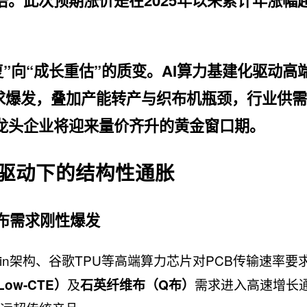
。此次预期涨价是在2025年以来累计年涨幅
复”向“成长重估”的质变。AI算力基建化驱动高
布）需求爆发，叠加产能转产与织布机瓶颈，行业供
龙头企业将迎来量价齐升的黄金窗口期。
力驱动下的结构性通胀
子布需求刚性爆发
bin架构、谷歌TPU等高端算力芯片对PCB传输速率要
及
需求进入高速增长
ow-CTE）
石英纤维布（Q布）