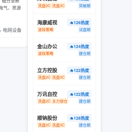
模、细分垄断
洗盘2C
洗盘3C
突破期
高电气、思源
海康威视
🔥126热度
️ 电网设备
波段策略
试盘期
金山办公
🔥124热度
波段策略
建仓期
立方控股
🔥122热度
洗盘2C
洗盘3C
建仓期
万讯自控
🔥122热度
洗盘2C
主力锁仓
建仓期
顺钠股份
🔥128热度
洗盘2C
洗盘3C
建仓期