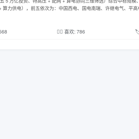
 5 万亿投资、特高压 + 配网 + 算电协同三维筛选）综合中标规
 + 算力供电），前五依次为：中国西电、国电南瑞、许继电气、平
,568
❤️‍🔥 喜欢: 786
