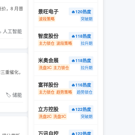
价，8 月普
景旺电子
🔥120热度
波段策略
突破期
️ 人工智能
智度股份
🔥118热度
主力锁仓
波段策略
拉升期
米奥会展
🔥118热度
洗盘3C
主力锁仓
拉升期
配套三重催化，
富祥股份
🔥116热度
主力锁仓
趋势策略
趋势锁仓
🏷️ 储能
立方控股
🔥122热度
洗盘2C
洗盘3C
突破期
万讯自控
🔥122热度