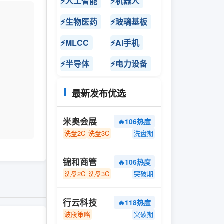
⚡人工智能
⚡机器人
⚡生物医药
⚡玻璃基板
⚡MLCC
⚡AI手机
⚡半导体
⚡电力设备
最新发布优选
米奥会展
🔥106热度
洗盘2C
洗盘3C
洗盘期
锦和商管
🔥106热度
洗盘2C
洗盘3C
突破期
行云科技
🔥118热度
波段策略
突破期