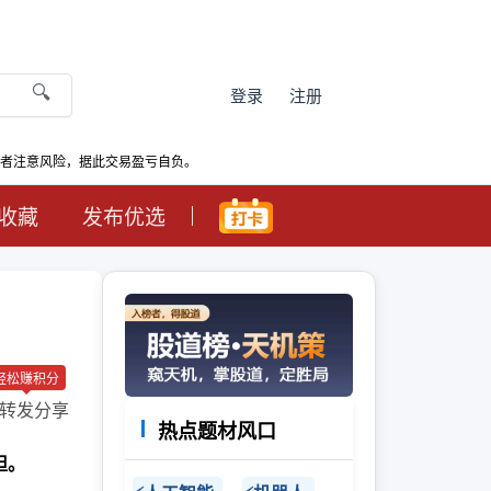
🔍
登录
注册
资者注意风险，据此交易盈亏自负。
收藏
发布优选
轻松赚积分
转发分享
热点题材风口
担。