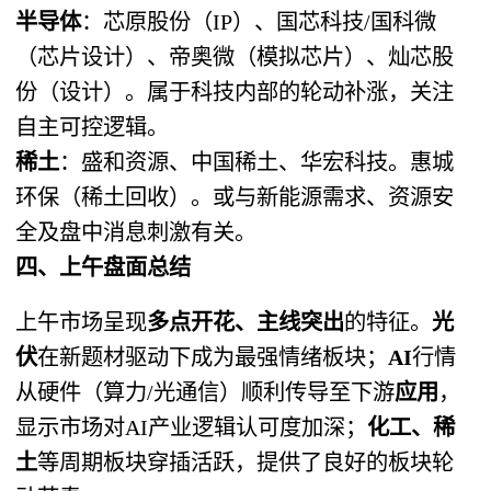
半导体
：芯原股份（IP）、国芯科技/国科微
（芯片设计）、帝奥微（模拟芯片）、灿芯股
份（设计）。属于科技内部的轮动补涨，关注
自主可控逻辑。
稀土
：盛和资源、中国稀土、华宏科技。惠城
环保（稀土回收）。或与新能源需求、资源安
全及盘中消息刺激有关。
四、上午盘面总结
上午市场呈现
多点开花、主线突出
的特征。
光
伏
在新题材驱动下成为最强情绪板块；
AI
行情
从硬件（算力/光通信）顺利传导至下游
应用
，
显示市场对AI产业逻辑认可度加深；
化工、稀
土
等周期板块穿插活跃，提供了良好的板块轮