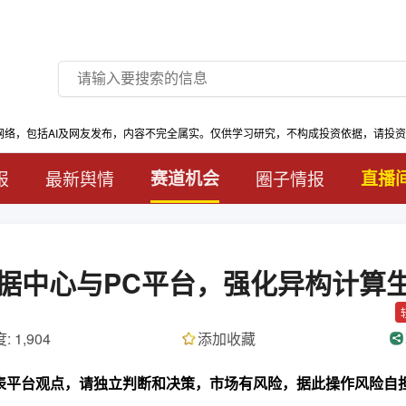
网络，包括AI及网友发布，内容不完全属实。仅供学习研究，不构成投资依据，请投
报
最新舆情
赛道机会
圈子情报
直播
数据中心与PC平台，强化异构计算
: 1,904
添加收藏
代表平台观点，请独立判断和决策，市场有风险，据此操作风险自