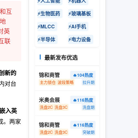
⚡人工智能
⚡机器人
和互
⚡生物医药
⚡玻璃基板
地
⚡MLCC
⚡AI手机
对英
⚡半导体
⚡电力设备
互联
最新发布优选
创新的
锦和商管
🔥104热度
内对台
主力锁仓
波段策略
拉升期
米奥会展
🔥116热度
洗盘2C
洗盘3C
洗盘期
望嵌入英
成。两家
锦和商管
🔥116热度
洗盘2C
洗盘3C
突破期