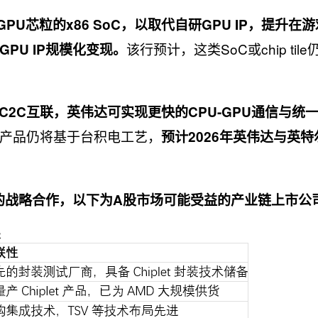
U芯粒的x86 SoC，以取代自研GPU IP，提升在游
该行预计，这类SoC或chip til
PU IP规模化变现。
nk C2C互联，英伟达可实现更快的CPU-GPU通信与统
产品仍将基于台积电工艺，
预计2026年英伟达与英特
的战略合作，以下为A股市场可能受益的产业链上市公