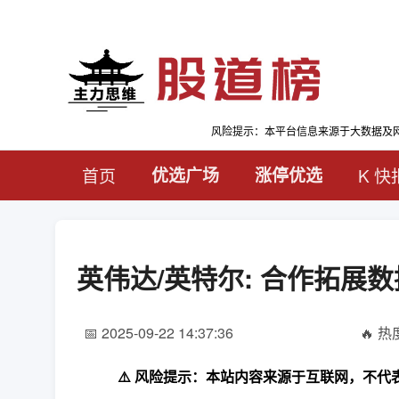
风险提示：本平台信息来源于大数据及
首页
优选广场
涨停优选
K 快
英伟达/英特尔: 合作拓展
📅 2025-09-22 14:37:36
🔥 热度
⚠️ 风险提示：本站内容来源于互联网，不