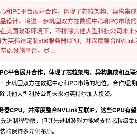
心和PC平台展开合作，体现了芯粒架构、异构集成
品设计，将进一步巩固双方在数据中心和PC市场的
在美国政策环境下，不排除其他大型科技公司未来
英伟达定制x86服务器CPU，并深度整合NVLink
基础设施平台。尽 ...
PC平台展开合作，体现了芯粒架构、异构集成和互联
一步巩固双方在数据中心和PC市场的地位。合作短期
除其他大型科技公司未来对英特尔加大投资。
器CPU，并深度整合NVLink互联IP，这些CPU有
在先进制程受限，但其先进封装能力能够支持芯粒级集
装端保持多元化布局。