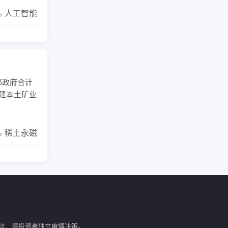
️ 人工智能
邦政府合计
建本土矿业
️ 稀土永磁
点，请投资者独立审慎决策。