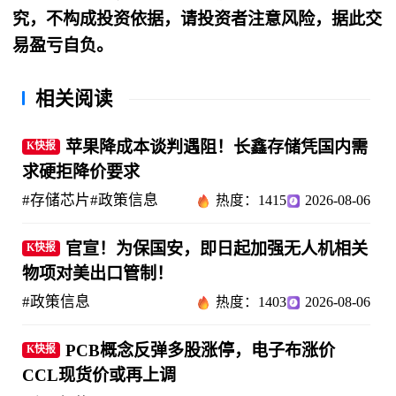
究，不构成投资依据，请投资者注意风险，据此交
易盈亏自负。
相关阅读
苹果降成本谈判遇阻！长鑫存储凭国内需
K快报
求硬拒降价要求
#存储芯片
#政策信息
热度：1415
2026-08-06
官宣！为保国安，即日起加强无人机相关
K快报
物项对美出口管制！
#政策信息
热度：1403
2026-08-06
PCB概念反弹多股涨停，电子布涨价
K快报
CCL现货价或再上调