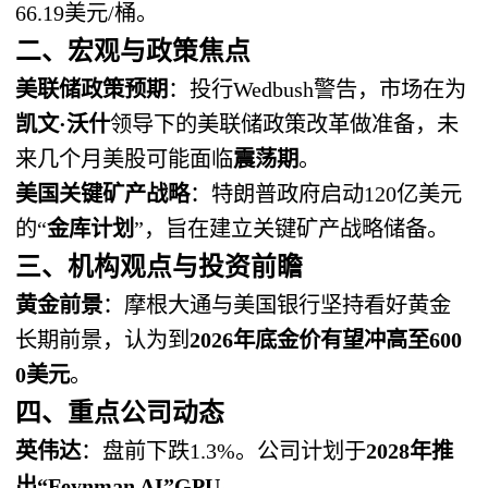
66.19美元/桶。
二、宏观与政策焦点
美联储政策预期
：投行Wedbush警告，市场在为
凯文·沃什
领导下的美联储政策改革做准备，未
来几个月美股可能面临
震荡期
。
美国关键矿产战略
：特朗普政府启动120亿美元
的“
金库计划
”，旨在建立关键矿产战略储备。
三、机构观点与投资前瞻
黄金前景
：摩根大通与美国银行坚持看好黄金
长期前景，认为到
2026年底金价有望冲高至600
0美元
。
四、重点公司动态
英伟达
：盘前下跌1.3%。公司计划于
2028年推
出“Feynman AI”GPU
。