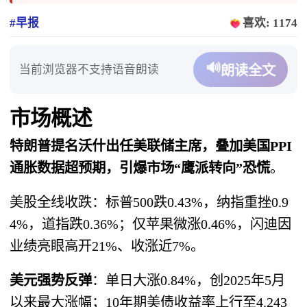
#早报
喜欢: 1174
🔊
当前浏览器不支持语音朗读
朗读全文
市场概述
特朗普提名沃什出任美联储主席，叠加美国PPI
通胀数据超预期，引爆市场“鹰派转向”恐慌
。
美股全线收跌：标普500跌0.43%，纳指重挫0.9
4%，道指跌0.36%；仅苹果微涨0.46%，闪迪因
业绩亮眼高开21%、收涨近7%。
美元强势反弹
：单日大涨0.84%，创2025年5月
以来最大涨幅；10年期美债收益率上行至4.243