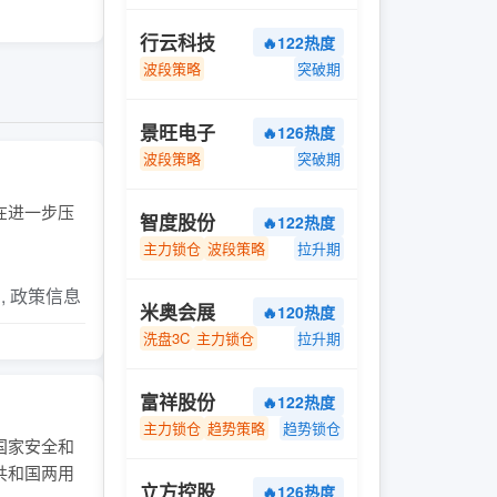
行云科技
🔥122热度
波段策略
突破期
景旺电子
🔥126热度
波段策略
突破期
今在进一步压
智度股份
🔥122热度
主力锁仓
波段策略
拉升期
片, 政策信息
米奥会展
🔥120热度
洗盘3C
主力锁仓
拉升期
富祥股份
🔥122热度
主力锁仓
趋势策略
趋势锁仓
国家安全和
共和国两用
立方控股
🔥126热度