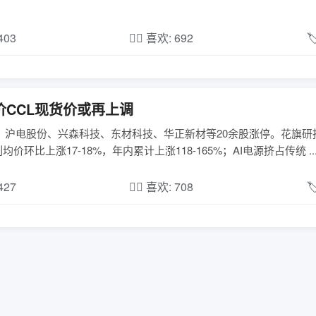
,403
❤️‍🔥 喜欢: 692

价CCL现货价或再上调
；沪电股份、兴森科技、东材科技、华正新材等20余股涨停。花旗研
均价环比上涨17-18%，年内累计上涨118-165%；AI电源挤占传统 ..
,427
❤️‍🔥 喜欢: 708
