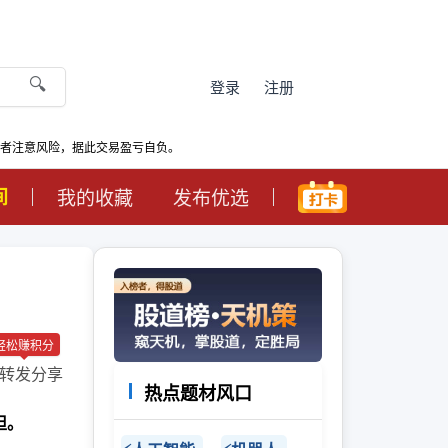
🔍
登录
注册
资者注意风险，据此交易盈亏自负。
间
我的收藏
发布优选
轻松赚积分
转发分享
热点题材风口
担。