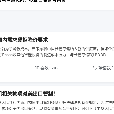
资者注意风险，据此交易盈亏自负。
国内需求硬拒降价要求
报道，苹果此前为了降低成本，曾考虑将中国长鑫存储纳入新的供应链，但如
one及其他智能设备的制造成本压力，与长鑫存储就LPDDR ...
❤️‍🔥 喜欢: 696
🏷️ 存储芯
机相关物项对美出口管制！
华人民共和国两用物项出口管制条例》等法律法规有关规定，为维护
用物项对美国出口管制。现将有关事项公告如下：对列入《中华人民