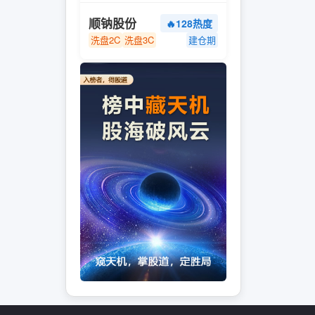
顺钠股份
🔥128热度
洗盘2C
洗盘3C
建仓期