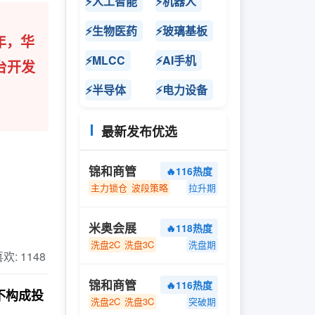
⚡人工智能
⚡机器人
⚡生物医药
⚡玻璃基板
年，华
⚡MLCC
⚡AI手机
台开发
⚡半导体
⚡电力设备
最新发布优选
锦和商管
🔥116热度
主力锁仓
波段策略
拉升期
米奥会展
🔥118热度
洗盘2C
洗盘3C
洗盘期
 喜欢: 1148
锦和商管
🔥116热度
不构成投
洗盘2C
洗盘3C
突破期