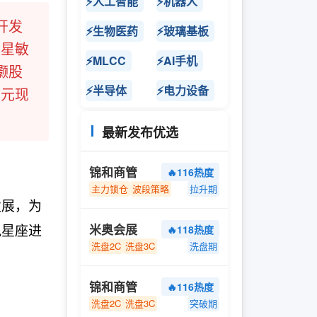
⚡人工智能
⚡机器人
开发
⚡生物医药
⚡玻璃基板
量星敏
⚡MLCC
⚡AI手机
灏股
⚡半导体
⚡电力设备
亿元现
最新发布优选
锦和商管
🔥116热度
主力锁仓
波段策略
拉升期
发展，为
轨星座进
米奥会展
🔥118热度
洗盘2C
洗盘3C
洗盘期
锦和商管
🔥116热度
洗盘2C
洗盘3C
突破期