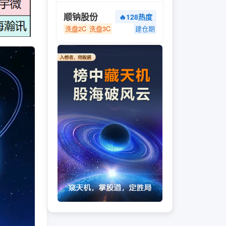
顺钠股份
🔥128热度
洗盘2C
洗盘3C
建仓期