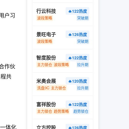
行云科技
🔥122热度
用户习
波段策略
突破期
景旺电子
🔥126热度
波段策略
突破期
智度股份
🔥122热度
主力锁仓
波段策略
拉升期
合作伙
进程共
米奥会展
🔥120热度
洗盘3C
主力锁仓
拉升期
富祥股份
🔥122热度
主力锁仓
趋势策略
趋势锁仓
算一体化
立方控股
🔥126热度