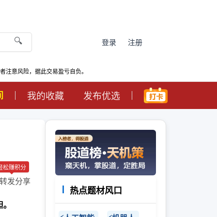
🔍
登录
注册
资者注意风险，据此交易盈亏自负。
间
我的收藏
发布优选
轻松赚积分
转发分享
热点题材风口
担。