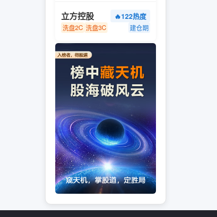
立方控股
🔥122热度
洗盘2C
洗盘3C
建仓期