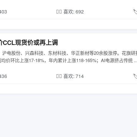
,403
❤️‍🔥 喜欢: 692

价CCL现货价或再上调
；沪电股份、兴森科技、东材科技、华正新材等20余股涨停。花旗研
均价环比上涨17-18%，年内累计上涨118-165%；AI电源挤占传统 ..
,436
❤️‍🔥 喜欢: 714
