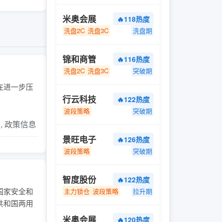
米奥会展
🔥118热度
洗盘2C
洗盘3C
洗盘期
锦和商管
🔥116热度
洗盘2C
洗盘3C
突破期
今在进一步压
行云科技
🔥122热度
波段策略
突破期
片, 政策信息
景旺电子
🔥126热度
波段策略
突破期
智度股份
🔥122热度
国家安全和
主力锁仓
波段策略
拉升期
共和国两用
米奥会展
🔥120热度