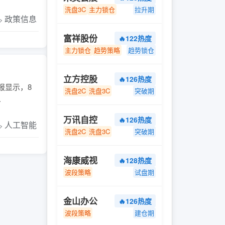
洗盘3C
主力锁仓
拉升期
️ 政策信息
富祥股份
🔥122热度
主力锁仓
趋势策略
趋势锁仓
立方控股
🔥126热度
报显示，8
洗盘2C
洗盘3C
突破期
.
万讯自控
🔥126热度
️ 人工智能
洗盘2C
洗盘3C
突破期
海康威视
🔥128热度
波段策略
试盘期
金山办公
🔥126热度
波段策略
建仓期