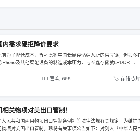
国内需求硬拒降价要求
报道，苹果此前为了降低成本，曾考虑将中国长鑫存储纳入新的供应链，但如
one及其他智能设备的制造成本压力，与长鑫存储就LPDDR ...
❤️‍🔥 喜欢: 696
🏷️ 存储芯
机相关物项对美出口管制！
华人民共和国两用物项出口管制条例》等法律法规有关规定，为维护
用物项对美国出口管制。现将有关事项公告如下：对列入《中华人民