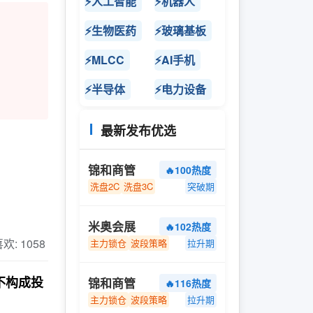
⚡人工智能
⚡机器人
⚡生物医药
⚡玻璃基板
⚡MLCC
⚡AI手机
⚡半导体
⚡电力设备
最新发布优选
锦和商管
🔥100热度
洗盘2C
洗盘3C
突破期
米奥会展
🔥102热度
 喜欢: 1058
主力锁仓
波段策略
拉升期
不构成投
锦和商管
🔥116热度
主力锁仓
波段策略
拉升期