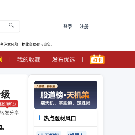
🔍
登录
注册
资者注意风险，据此交易盈亏自负。
间
我的收藏
发布优选
升级
轻松赚积分
转发分享
热点题材风口
担。