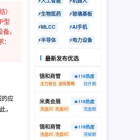
⚡人工智能
⚡机器人
质结）
⚡生物医药
⚡玻璃基板
P型
⚡MLCC
⚡AI手机
设备。
⚡半导体
⚡电力设备
求：
最新发布优选
锦和商管
🔥116热度
主力锁仓
波段策略
拉升期
域的应
米奥会展
🔥118热度
为此，
洗盘2C
洗盘3C
洗盘期
锦和商管
🔥116热度
洗盘2C
洗盘3C
突破期