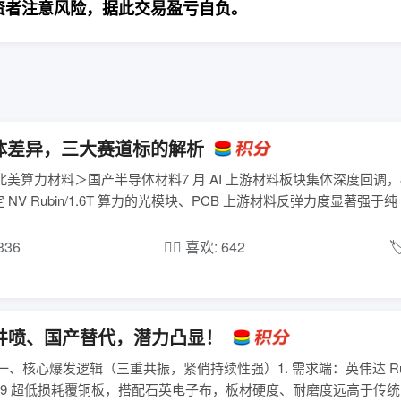
资者注意风险，据此交易盈亏自负。
体差异，三大赛道标的解析
美算力材料＞国产半导体材料7 月 AI 上游材料板块集体深度回调，
ubin/1.6T 算力的光模块、PCB 上游材料反弹力度显著强于纯 ..
,336
❤️‍🔥 喜欢: 642

井喷、国产替代，潜力凸显！
、核心爆发逻辑（三重共振，紧俏持续性强）1. 需求端：英伟达 Rub
9 超低损耗覆铜板，搭配石英电子布，板材硬度、耐磨度远高于传统 FR4