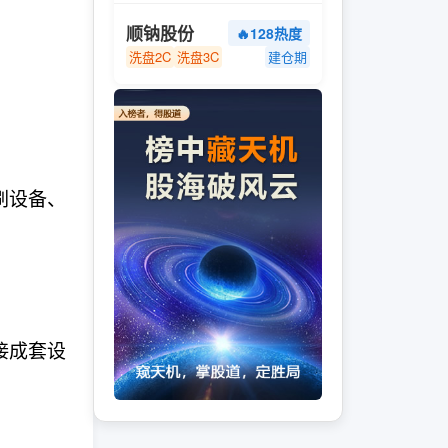
顺钠股份
🔥128热度
洗盘2C
洗盘3C
建仓期
刷设备、
接成套设