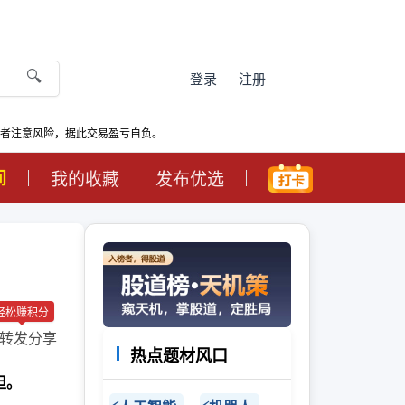
🔍
登录
注册
资者注意风险，据此交易盈亏自负。
间
我的收藏
发布优选
轻松赚积分
转发分享
热点题材风口
担。