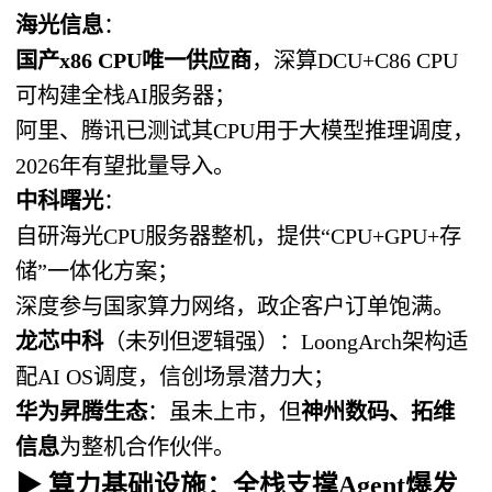
海光信息
：
国产x86 CPU唯一供应商
，深算DCU+C86 CPU
可构建全栈AI服务器；
阿里、腾讯已测试其CPU用于大模型推理调度，
2026年有望批量导入。
中科曙光
：
自研海光CPU服务器整机，提供“CPU+GPU+存
储”一体化方案；
深度参与国家算力网络，政企客户订单饱满。
龙芯中科
（未列但逻辑强）：LoongArch架构适
配AI OS调度，信创场景潜力大；
华为昇腾生态
：虽未上市，但
神州数码、拓维
信息
为整机合作伙伴。
▶ 算力基础设施：全栈支撑Agent爆发