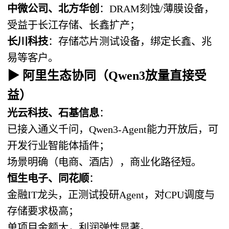
中微公司、北方华创
：DRAM刻蚀/薄膜设备，
受益于长江存储、长鑫扩产；
长川科技
：存储芯片测试设备，绑定长鑫、兆
易等客户。
▶ 阿里生态协同（Qwen3放量直接受
益）
光云科技、石基信息
：
已接入通义千问，Qwen3-Agent能力开放后，可
开发行业智能体插件；
场景明确（电商、酒店），商业化路径短。
恒生电子、同花顺
：
金融IT龙头，正测试投研Agent，对CPU调度与
存储要求极高；
单项目金额大，利润弹性显著。