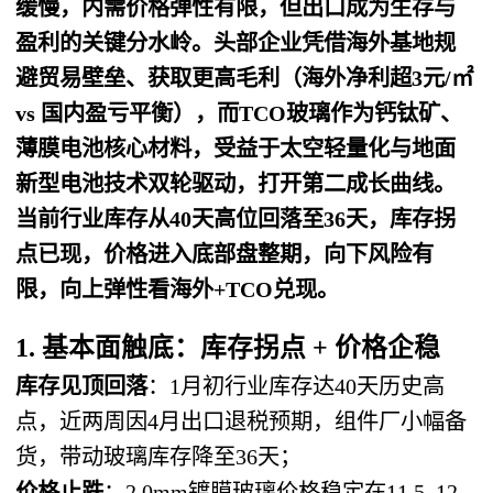
缓慢，内需价格弹性有限，但出口成为生存与
盈利的关键分水岭。头部企业凭借海外基地规
避贸易壁垒、获取更高毛利（海外净利超3元/㎡
vs 国内盈亏平衡），而TCO玻璃作为钙钛矿、
薄膜电池核心材料，受益于太空轻量化与地面
新型电池技术双轮驱动，打开第二成长曲线。
当前行业库存从40天高位回落至36天，库存拐
点已现，价格进入底部盘整期，向下风险有
限，向上弹性看海外+TCO兑现。
1. 基本面触底：库存拐点 + 价格企稳
库存见顶回落
：1月初行业库存达40天历史高
点，近两周因4月出口退税预期，组件厂小幅备
货，带动玻璃库存降至36天；
价格止跌
：2.0mm镀膜玻璃价格稳定在11.5–12