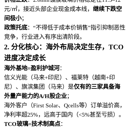
元/㎡，接近头部企业现金成本线，
继续下跌空
间极小
；
政策托底
：“不得低于成本价销售”指引抑制恶性
竞争，行业进入有序出清阶段。
2. 分化核心：海外布局决定生存，TCO
进度决定成长
海外基地=盈利护城河
：
信义光能（马来+印尼）、福莱特（越南+印
尼）、旗滨集团（马来）是
仅有的三家具备海
外量产能力的A/H股企业
；
海外客户（First Solar、Qcells等）订单溢价高，
净利率超25%，远高于国内（<5%甚至亏损）。
TCO玻璃=技术制高点
：