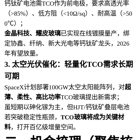
钙钛矿电池需TCO作为前电极，要求高透光率
（>85%）、低方阻（<10Ω/sq）、耐高温（>50
0℃）；
金晶科技、耀皮玻璃
已实现在线镀膜量产，绑
定协鑫、纤纳、新大光电等钙钛矿龙头，2026
年有望放量。
3. 太空光伏催化：轻量化TCO需求长期
可期
SpaceX计划部署100GW太空太阳能阵列，对
超
薄、柔性、高比功率
TCO玻璃提出新需求；
虽短期以砷化镓为主，但HJT/钙钛矿叠层电池
若突破稳定性瓶颈，
TCO玻璃将成为关键材
料
，打开百亿级增量空间。