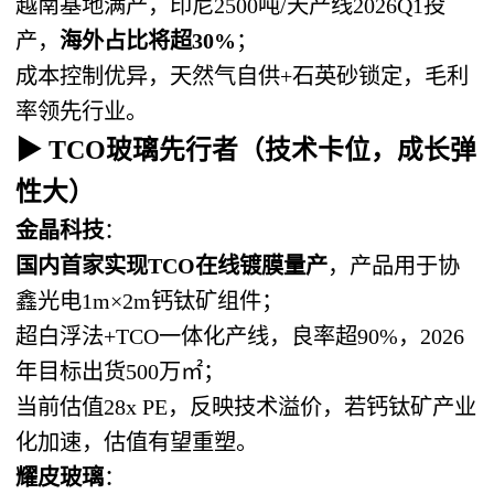
越南基地满产，印尼2500吨/天产线2026Q1投
产，
海外占比将超30%
；
成本控制优异，天然气自供+石英砂锁定，毛利
率领先行业。
▶ TCO玻璃先行者（技术卡位，成长弹
性大）
金晶科技
：
国内首家实现TCO在线镀膜量产
，产品用于协
鑫光电1m×2m钙钛矿组件；
超白浮法+TCO一体化产线，良率超90%，2026
年目标出货500万㎡；
当前估值28x PE，反映技术溢价，若钙钛矿产业
化加速，估值有望重塑。
耀皮玻璃
：