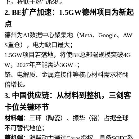
下，将低于燃气轮机。
2. BE扩产加速：1.5GW德州项目为新起
点
德州为AI数据中心聚集地（Meta、Google、AW
S重仓），电力缺口最大；
1.5GW项目若落地，将使BE总部署规模突破4G
W，2027年产能需达3GW+；
铬、电解质、金属连接件等核心材料需求将翻
倍增长。
3. 中国供应链：从材料到整机，三剑客
卡位关键环节
材料端
：三环（陶瓷）、振华（铬）占据全球
不可替代地位；
整机端
：潍柴动力通过Ceres授权，具备SOFC系