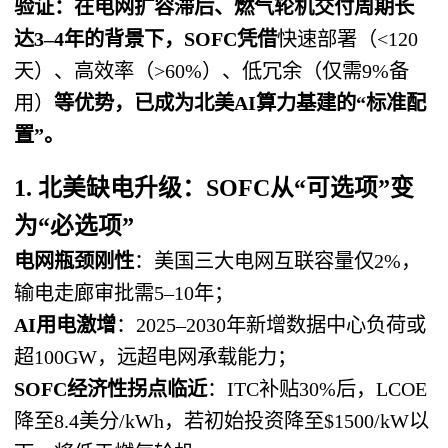
验证：在电网扩容滞后、燃气轮机交付周期长
达3–4年的背景下，SOFC凭借
快速部署（<120
天）、高效率（>60%）、低冗余（仅需9%备
用）
等优势，已成为北美AI算力基建的“标准配
置”。
1. 北美缺电升级：SOFC从“可选项”变
为“必选项”
电网瓶颈刚性
：美国三大电网互联容量仅2%，
输电走廊审批需5–10年；
AI用电激增
：2025–2030年新增数据中心负荷或
超100GW，远超电网承载能力；
SOFC经济性拐点临近
：ITC补贴30%后，LCOE
降至8.4美分/kWh，若初始投资降至$1500/kW以