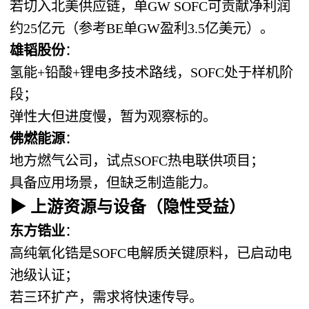
若切入北美供应链，单GW SOFC可贡献净利润
约25亿元（参考BE单GW盈利3.5亿美元）。
雄韬股份
：
氢能+铅酸+锂电多技术路线，SOFC处于样机阶
段；
弹性大但进度慢，暂为观察标的。
佛燃能源
：
地方燃气公司，试点SOFC热电联供项目；
具备应用场景，但缺乏制造能力。
▶ 上游资源与设备（隐性受益）
东方锆业
：
高纯氧化锆是SOFC电解质关键原料，已启动电
池级认证；
若三环扩产，需求将快速传导。