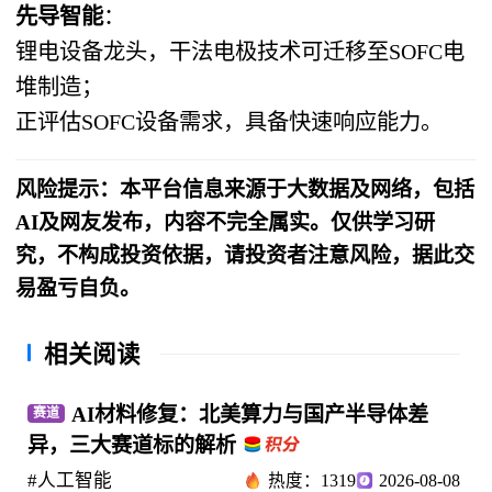
先导智能
：
锂电设备龙头，干法电极技术可迁移至SOFC电
堆制造；
正评估SOFC设备需求，具备快速响应能力。
风险提示：本平台信息来源于大数据及网络，包括
AI及网友发布，内容不完全属实。仅供学习研
究，不构成投资依据，请投资者注意风险，据此交
易盈亏自负。
相关阅读
AI材料修复：北美算力与国产半导体差
赛道
异，三大赛道标的解析
#人工智能
热度：1319
2026-08-08