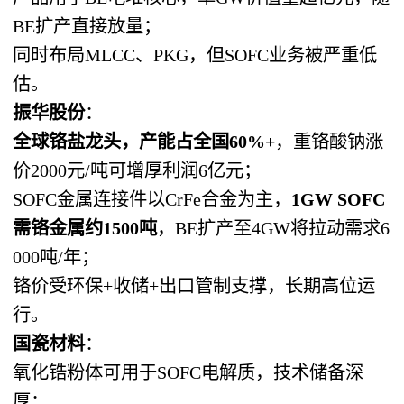
BE扩产直接放量；
同时布局MLCC、PKG，但SOFC业务被严重低
估。
振华股份
：
全球铬盐龙头，产能占全国60%+
，重铬酸钠涨
价2000元/吨可增厚利润6亿元；
SOFC金属连接件以CrFe合金为主，
1GW SOFC
需铬金属约1500吨
，BE扩产至4GW将拉动需求6
000吨/年；
铬价受环保+收储+出口管制支撑，长期高位运
行。
国瓷材料
：
氧化锆粉体可用于SOFC电解质，技术储备深
厚；