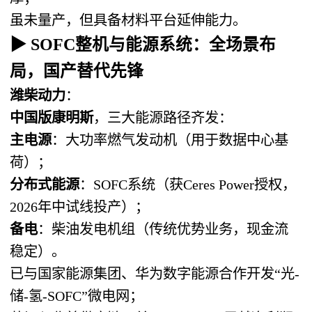
虽未量产，但具备材料平台延伸能力。
▶ SOFC整机与能源系统：全场景布
局，国产替代先锋
潍柴动力
：
中国版康明斯
，三大能源路径齐发：
主电源
：大功率燃气发动机（用于数据中心基
荷）；
分布式能源
：SOFC系统（获Ceres Power授权，
2026年中试线投产）；
备电
：柴油发电机组（传统优势业务，现金流
稳定）。
已与国家能源集团、华为数字能源合作开发“光-
储-氢-SOFC”微电网；