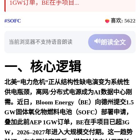
1GW订单，BE在手项目...
#SOFC
喜欢: 5622
🔊
当前浏览器不支持语音朗读
朗读全文
一、核心逻辑
北美“电力危机”正从结构性缺电演变为系统性
供电瓶颈，离网/分布式电源成为AI数据中心刚
需。近日，Bloom Energy（BE）向德州提交1.5
GW固体氧化物燃料电池（SOFC）部署申请，
叠加此前AEP 1GW订单，BE在手项目已超3G
W，2026–2027年进入大规模交付期。这一趋势