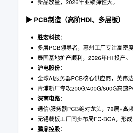
新品放量，2026年业绩弹性大。
▶ PCB制造（高阶HDI、多层板）
：
胜宏科技
多层PCB领导者，惠州工厂专注高密
泰国基地扩产顺利，2026年H1投产。
：
沪电股份
全球AI服务器PCB核心供应商，英伟达H
青浦新厂专攻200G/400G/800G高速
：
深南电路
通信/服务器PCB绝对龙头，78层+高
无锡载板工厂同步布局FC-BGA，形成“
：
鹏鼎控股