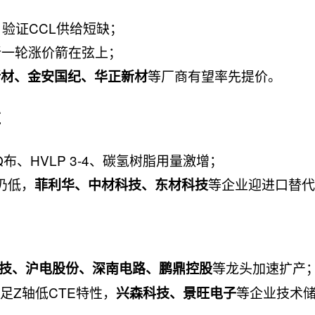
，验证CCL供给短缺；
，新一轮涨价箭在弦上；
等厂商有望率先提价。
新材、金安国纪、华正新材
革
布、HVLP 3-4、碳氢树脂用量激增；
仍低，
等企业迎进口替代
菲利华、中材科技、东材科技
等龙头加速扩产
技、沪电股份、深南电路、鹏鼎控股
足Z轴低CTE特性，
等企业技术
兴森科技、景旺电子