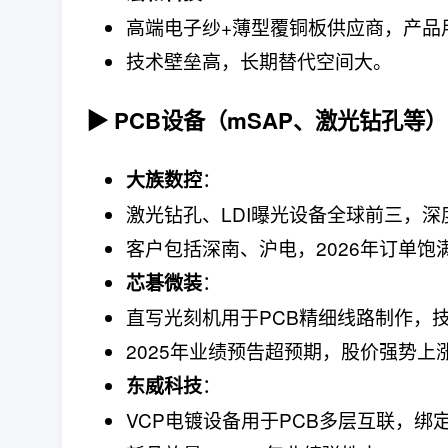
高端电子纱+薄型覆铜板供应商，产品
技术壁垒高，长期替代空间大。
▶ PCB设备（mSAP、激光钻孔等）
：
大族数控
激光钻孔、LDI曝光设备全球前三，深
客户包括深南、沪电，2026年订单饱
：
芯碁微装
直写光刻机用于PCB精细线路制作，
2025年业绩预告超预期，股价强势上
：
东威科技
VCP电镀设备用于PCB多层互联，绑