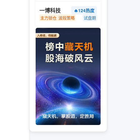
一博科技
🔥124热度
主力锁仓
波段策略
试盘期