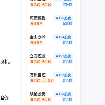
洗盘2C
洗盘3C
突破期
海康威视
🔥126热度
波段策略
试盘期
金山办公
🔥124热度
波段策略
建仓期
立方控股
🔥122热度
良机。
洗盘2C
洗盘3C
建仓期
万讯自控
🔥122热度
洗盘2C
主力锁仓
建仓期
；
顺钠股份
🔥128热度
储备深
洗盘2C
洗盘3C
建仓期