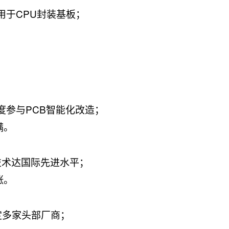
用于CPU封装基板；
度参与PCB智能化改造；
满。
技术达国际先进水平；
涨。
定多家头部厂商；