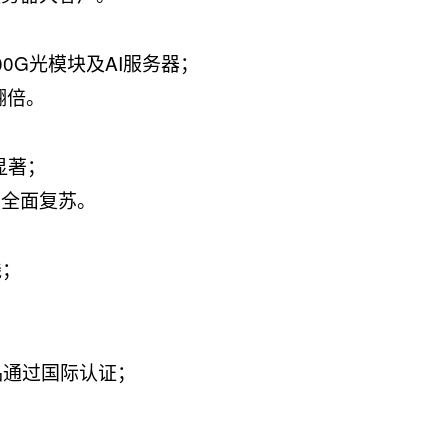
00G光模块及AI服务器；
翻倍。
显著；
于全面复苏。
线；
品通过国际认证；