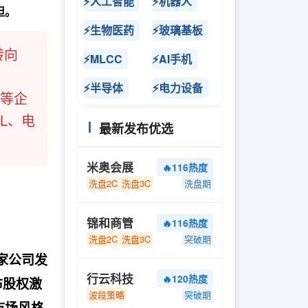
⚡人工智能
⚡机器人
担。
⚡生物医药
⚡玻璃基板
转向
⚡MLCC
⚡AI手机
⚡半导体
⚡电力设备
控等企
L、电
最新发布优选
米奥会展
🔥116热度
洗盘2C
洗盘3C
洗盘期
锦和商管
🔥116热度
洗盘2C
洗盘3C
突破期
家公司发
行云科技
🔥120热度
布股权激
波段策略
突破期
市场风格