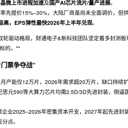
及
。
合晶微上市进程加速
国产AI芯片流片/量产进展
率先提价15%–30%，大陆厂商虽尚未全面调价，但
。
高，EPS弹性最快2026年上半年兑现
的双轮驱动格局，财通电子&新科技团队坚定看多封测板
的。**
“门票争夺战”
S月产能仅12万片，2026年需求超20万片，缺口持续
纪思元590等大算力芯片均需2.5D/3D先进封装，倒逼
企业2025–2026年密集资本开支，2027年起先进封
百分点。