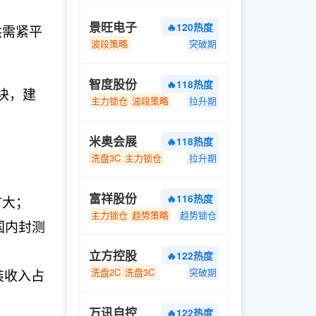
景旺电子
🔥120热度
供需紧平
波段策略
突破期
智度股份
🔥118热度
块，建
主力锁仓
波段策略
拉升期
米奥会展
🔥118热度
洗盘3C
主力锁仓
拉升期
富祥股份
🔥116热度
扩大；
主力锁仓
趋势策略
趋势锁仓
国内封测
立方控股
🔥122热度
洗盘2C
洗盘3C
突破期
装收入占
万讯自控
🔥122热度