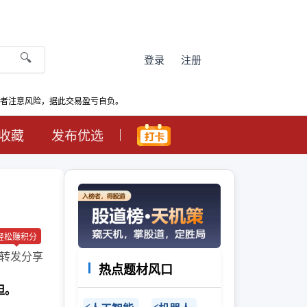
🔍
登录
注册
资者注意风险，据此交易盈亏自负。
收藏
发布优选
轻松赚积分
转发分享
热点题材风口
担。