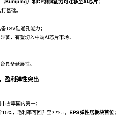
；
（Bumping）和CP测试能力可迁移至AI芯片
装打基础。
具备TSV硅通孔能力；
显著，有望切入中端AI芯片市场。
；
平台具备延展性。
益，盈利弹性突出
封测市占率国内第一；
价15%，毛利率可回升至22%+，
EPS弹性居板块首位