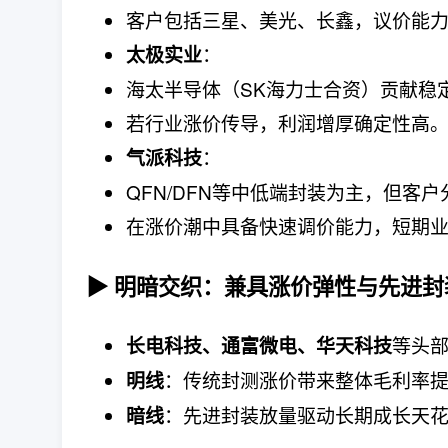
客户包括三星、美光、长鑫，议价能
：
太极实业
海太半导体（SK海力士合资）贡献稳定
若行业涨价传导，利润增厚确定性高
：
气派科技
QFN/DFN等中低端封装为主，但客
在涨价潮中具备快速调价能力，短期
▶ 明暗交织：兼具涨价弹性与先进封
等头
长电科技、通富微电、华天科技
：传统封测涨价带来整体毛利率
明线
：先进封装放量驱动长期成长天
暗线