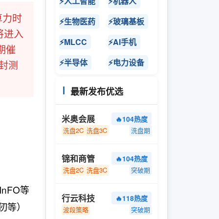
⚡人工智能
⚡机器人
算力时
⚡生物医药
⚡玻璃基板
将进入
⚡MLCC
⚡AI手机
期催
⚡半导体
⚡电力设备
封测
最新发布优选
米奥会展
🔥104热度
洗盘2C
洗盘3C
洗盘期
锦和商管
🔥104热度
洗盘2C
洗盘3C
突破期
nFO等
行云科技
🔥118热度
仞等）
波段策略
突破期