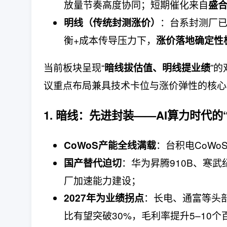
放量节奏高度协同；短期催化来自
盛
：台系封测厂已
明线（传统封测涨价）
衡+成本传导压力下，
涨价落地确定性极
当前板块呈现“
”
暗线拔估值、明线提业绩
议重点布局兼具技术卡位与涨价弹性的核心标
1. 暗线：先进封装——AI算力时代的
：台积电CoWo
CoWoS产能全线满载
：华为昇腾910B、寒武
国产替代迫切
厂加速能力建设；
：长电、通富等头部
2027年为业绩拐点
比有望突破30%，毛利率提升5–10个