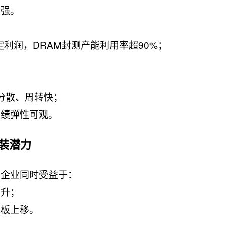
力强。
利润，DRAM封测产能利用率超90%；
。
户分散、周转快；
业绩弹性可观。
装潜力
部企业同时受益于：
提升；
花板上移。