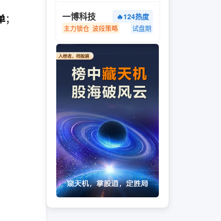
一博科技
🔥124热度
；
单
主力锁仓
波段策略
试盘期