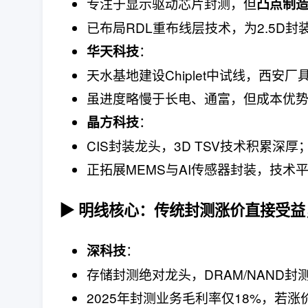
专注于显示驱动芯片封测，但
凸点制造
已布局RDL重布线层技术，为2.5D封
：
华天科技
天水基地建设Chiplet中试线，西安厂
虽进度略慢于长电、通富，但成本优势
：
晶方科技
CIS封装龙头，3D TSV技术积累深厚
正拓展MEMS与AI传感器封装，技术
▶ 明线核心：传统封测涨价直接受
：
深科技
存储封测绝对龙头，DRAM/NAND
2025年封测业务毛利率仅18%，若涨