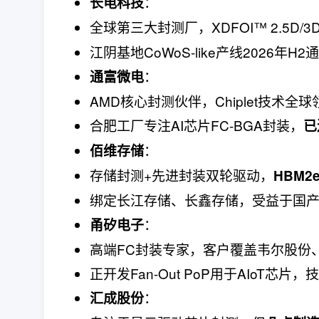
：
长电科技
全球第三大封测厂，XDFOI™ 2.5D
江阴基地CoWoS-like产线2026年H
：
通富微电
AMD核心封测伙伴，Chiplet技术全
合肥工厂专注AI芯片FC-BGA封装，
已
：
佰维存储
存储封测+先进封装双轮驱动，
HBM2
绑定长江存储、长鑫存储，受益于国产
：
甬矽电子
高端FC封装专家，客户覆盖韦尔股份
正开发Fan-Out PoP用于AIoT芯片
：
汇成股份