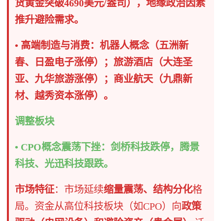
货黄金突破4690美元/盎司），地缘政治因素
推升避险需求。
• 高端制造与消费：机器人概念（五洲新
春、日盈电子涨停）；旅游酒店（大连圣
亚、九华旅游涨停）；商业航天（九鼎新
材、越秀资本涨停）。
调整板块 ​
• CPO概念震荡下挫：剑桥科技跌停，腾景
科技、光迅科技跟跌。
市场特征
​：市场延续
缩量震荡、结构分化
格
局。资金从高位科技板块（如CPO）向
政策