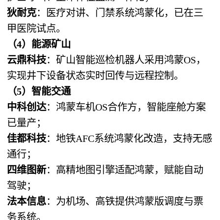
狄耐克
：医疗对讲、门禁系统鸿蒙化，已在三
甲医院试点。
（4）能源矿山
云鼎科技
：矿山智能巡检机器人采用鸿蒙OS，
实现井下设备状态实时回传与远程控制。
（5）智能交通
中科创达
：鸿蒙车机OS合作方，智能座舱方案
已量产；
佳都科技
：地铁AFC系统鸿蒙化改造，支持无感
通行；
四维图新
：高精地图引擎适配鸿蒙，赋能自动
驾驶；
法本信息
：为机场、高铁提供鸿蒙版调度与票
务系统。