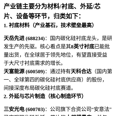
产业链主要分为
材料/衬底、外延/芯
片、设备
等环节，归类如下：
1. 衬底材料（产业基石，技术壁垒最高）
天岳先进 (688234)
：国内碳化硅衬底龙头，是研
发生产的先驱。核心看点是其
8英寸衬底
已能批
量出货，在全球居于领先地位，有望直接受益
于大尺寸衬底需求的增长。
天富能源 (600509)
：通过持有
天科合达
（国内第
一、全球第四的碳化硅衬底供应商）的股份，
间接深度布局碳化硅衬底赛道。
2. 外延与芯片制造（核心制造环节）
三安光电 (600703)
：公司旗下合资公司“安意法”