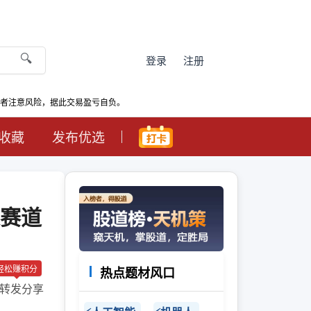
🔍
登录
注册
资者注意风险，据此交易盈亏自负。
收藏
发布优选
赛道
轻松赚积分
热点题材风口
转发分享