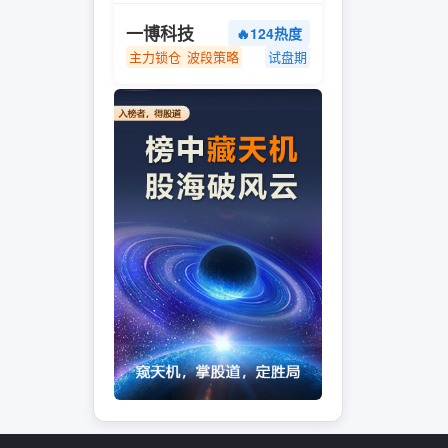
一博科技
🔥124热度
主力锁仓
波段策略
试盘期