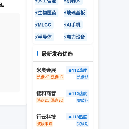
⚡人工智能
⚡机器人
担。
⚡生物医药
⚡玻璃基板
⚡MLCC
⚡AI手机
⚡半导体
⚡电力设备
最新发布优选
米奥会展
🔥112热度
洗盘2C
洗盘3C
洗盘期
锦和商管
🔥112热度
洗盘2C
洗盘3C
突破期
行云科技
🔥118热度
波段策略
突破期