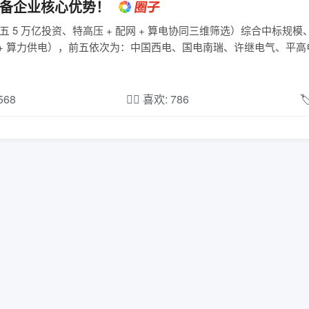
设备企业核心优势！
 5 万亿投资、特高压 + 配网 + 算电协同三维筛选）综合中标规
 + 算力供电），前五依次为：中国西电、国电南瑞、许继电气、平
,568
❤️‍🔥 喜欢: 786
