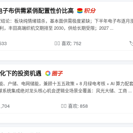
电子布供需紧俏配置性价比高
置结论：板块纯情绪错杀，基本面供需极度紧缺；下半年电子布逐月涨
通 E 布每米涨价 1.2-1.5 元；T 布、二代 Low-Dk 布高毛利，丰田高端织机交期排至 2030，供给长期受限；2027 ...
,533
❤️‍🔥 喜欢: 752

催化下的投资机遇
能、户储、电网储能，兼顾十五五政策 + 8 月绿电考核 + AI 算力
 全球系统集成绝对龙头核心机会逻辑全场景全覆盖：风光大储、工商 ...
1,704
❤️‍🔥 喜欢: 858