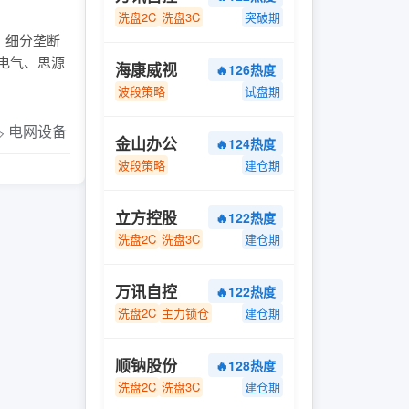
洗盘2C
洗盘3C
突破期
模、细分垄断
高电气、思源
海康威视
🔥126热度
波段策略
试盘期
️ 电网设备
金山办公
🔥124热度
波段策略
建仓期
立方控股
🔥122热度
洗盘2C
洗盘3C
建仓期
万讯自控
🔥122热度
洗盘2C
主力锁仓
建仓期
顺钠股份
🔥128热度
洗盘2C
洗盘3C
建仓期