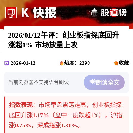
2026/01/12午评：创业板指探底回升
涨超1% 市场放量上攻
2026-01-12
热度：2298
收藏
🔊
当前浏览器不支持语音朗读
朗读全文
指数表现
​：市场早盘震荡走高，创业板指探
底回升涨
1.17%
（盘中一度跌超1%），沪指
涨
0.75%
，深成指涨
1.31%
。