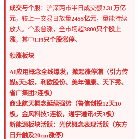
成交与个股
​：沪深两市半日成交额
2.31万亿
元
，较上一交易日放量
2455亿元
，量能持续
放大。个股普涨，全市场超
3800只个股上
涨
，其中
139只个股涨停
。
领涨板块​
AI应用概念全线爆发，掀起涨停潮（引力传
媒6天5板，利欧股份、美年健康、天下秀、
省广集团2连板）
商业航天概念延续强势（鲁信创投12天10
板，金风科技5连板，通宇通讯4天3板）
新能源板块活跃：光伏概念表现活跃（东方
日升触及20cm涨停）