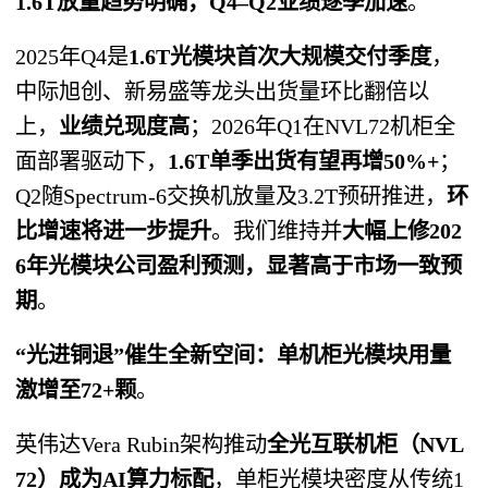
1.6T放量趋势明确，Q4–Q2业绩逐季加速
。
2025年Q4是
1.6T光模块首次大规模交付季度
，
中际旭创、新易盛等龙头出货量环比翻倍以
上，
业绩兑现度高
；2026年Q1在NVL72机柜全
面部署驱动下，
1.6T单季出货有望再增50%+
；
Q2随Spectrum-6交换机放量及3.2T预研推进，
环
比增速将进一步提升
。我们维持并
大幅上修202
6年光模块公司盈利预测，显著高于市场一致预
期
。
“光进铜退”催生全新空间：单机柜光模块用量
激增至72+颗
。
英伟达Vera Rubin架构推动
全光互联机柜（NVL
72）成为AI算力标配
，单柜光模块密度从传统1