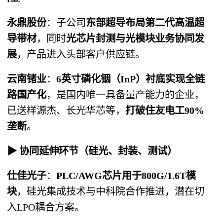
永鼎股份
：子公司
东部超导布局第二代高温超
导带材
，同时
光芯片封测与光模块业务协同发
展
，产品进入头部客户供应链。
云南锗业
：
6英寸磷化铟（InP）衬底实现全链
路国产化
，是国内唯一具备量产能力的企业，
已送样源杰、长光华芯等，
打破住友电工90%
垄断
。
▶ 协同延伸环节（硅光、封装、测试）
仕佳光子
：
PLC/AWG芯片用于800G/1.6T模
块
，硅光集成技术与中科院合作推进，潜在切
入LPO耦合方案。