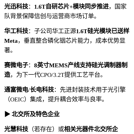
光迅科技
：
1.6T自研芯片+模块同步推进
，国家
队背景保障信创与运营商市场订单。
华工科技
：子公司华工正源
1.6T硅光模块已送样
Meta
，垂直整合磷化铟芯片能力，成本优势显
著。
赛微电子
：
8英寸MEMS产线支持硅光调制器制
造
，为下一代CPO/3.2T提供工艺平台。
通富微电
/
长电科技
：先进封装技术用于光引擎
（OEIC）集成，提升耦合效率与良率。
▶ 北交所及特色企业
光慧科技
（若存在）或
相关光器件北交所企