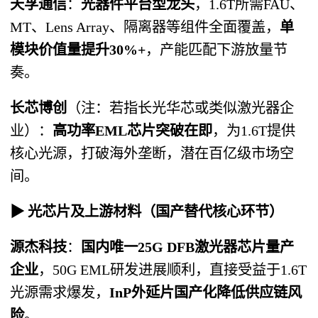
天孚通信
：
光器件平台型龙头
，1.6T所需FAU、
MT、Lens Array、隔离器等组件全面覆盖，
单
模块价值量提升30%+
，产能匹配下游放量节
奏。
长芯博创
（注：若指长光华芯或类似激光器企
业）：
高功率EML芯片突破在即
，为1.6T提供
核心光源，打破海外垄断，潜在百亿级市场空
间。
▶ 光芯片及上游材料（国产替代核心环节）
源杰科技
：
国内唯一25G DFB激光器芯片量产
企业
，50G EML研发进展顺利，直接受益于1.6T
光源需求爆发，
InP外延片国产化降低供应链风
险
。