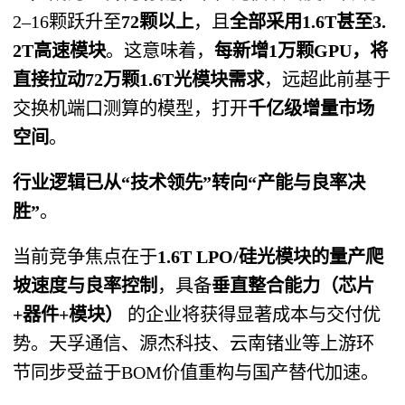
2–16颗跃升至
72颗以上
，且
全部采用1.6T甚至3.
2T高速模块
。这意味着，
每新增1万颗GPU，将
直接拉动72万颗1.6T光模块需求
，远超此前基于
交换机端口测算的模型，打开
千亿级增量市场
空间
。
行业逻辑已从“技术领先”转向“产能与良率决
胜”
。
当前竞争焦点在于
1.6T LPO/硅光模块的量产爬
坡速度与良率控制
，具备
垂直整合能力（芯片
+器件+模块）
的企业将获得显著成本与交付优
势。天孚通信、源杰科技、云南锗业等上游环
节同步受益于BOM价值重构与国产替代加速。