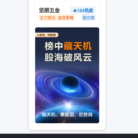
坚朗五金
🔥124热度
主力锁仓
波段策略
建仓期