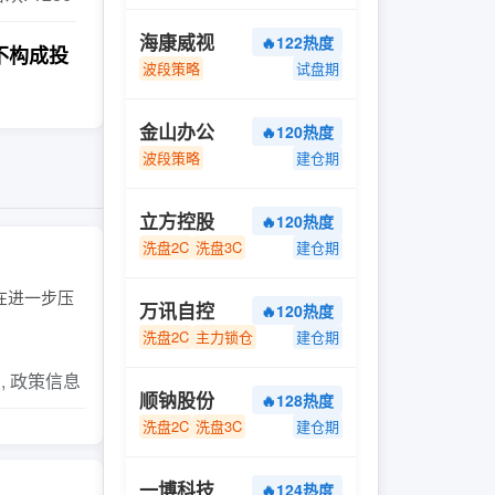
海康威视
🔥122热度
不构成投
波段策略
试盘期
金山办公
🔥120热度
波段策略
建仓期
立方控股
🔥120热度
洗盘2C
洗盘3C
建仓期
今在进一步压
万讯自控
🔥120热度
洗盘2C
主力锁仓
建仓期
片, 政策信息
顺钠股份
🔥128热度
洗盘2C
洗盘3C
建仓期
一博科技
🔥124热度