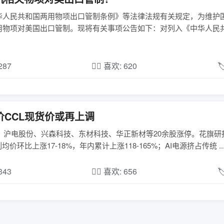
华人民共和国两用物项出口管制条例》等法律法规有关规定，为维护
用物项对美国出口管制。现将有关事项公告如下：对列入《中华人民
,287
❤️‍🔥 喜欢: 620

价CCL现货价或再上调
；沪电股份、兴森科技、东材科技、华正新材等20余股涨停。花旗研
均价环比上涨17-18%，年内累计上涨118-165%；AI电源挤占传统 ..
,343
❤️‍🔥 喜欢: 656
