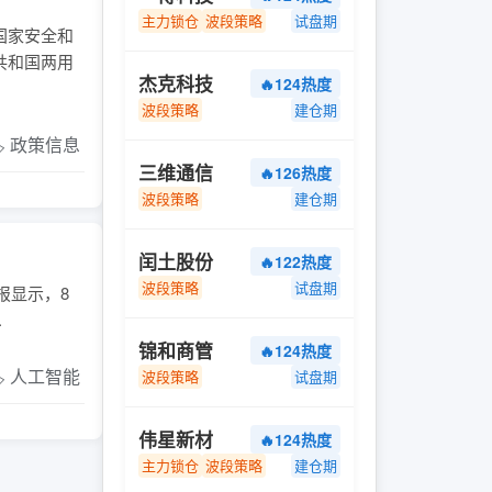
主力锁仓
波段策略
试盘期
国家安全和
共和国两用
杰克科技
🔥124热度
波段策略
建仓期
️ 政策信息
三维通信
🔥126热度
波段策略
建仓期
闰土股份
🔥122热度
波段策略
试盘期
报显示，8
.
锦和商管
🔥124热度
️ 人工智能
波段策略
试盘期
伟星新材
🔥124热度
主力锁仓
波段策略
建仓期