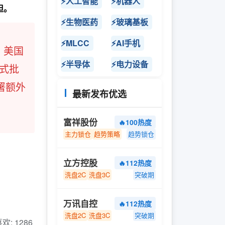
⚡人工智能
⚡机器人
担。
⚡生物医药
⚡玻璃基板
⚡MLCC
⚡AI手机
，美国
⚡半导体
⚡电力设备
正式批
部署额外
最新发布优选
富祥股份
🔥100热度
主力锁仓
趋势策略
趋势锁仓
立方控股
🔥112热度
洗盘2C
洗盘3C
突破期
万讯自控
🔥112热度
洗盘2C
洗盘3C
突破期
 喜欢: 1286