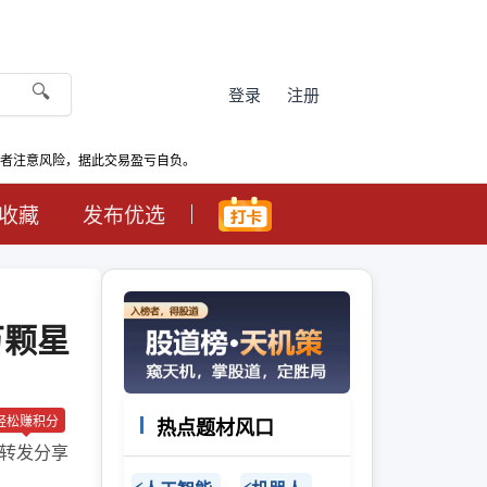
🔍
登录
注册
资者注意风险，据此交易盈亏自负。
收藏
发布优选
万颗星
轻松赚积分
热点题材风口
转发分享