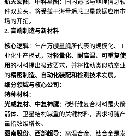
航天宏图
、
中科星图
：国内遥感与地理信息软
件双龙头，将受益于海量遥感卫星数据应用市
场的开拓。
2. 高端制造与新材料
核心逻辑
：年产万艘星舰所代表的规模化、工
业化生产模式，对
轻量化、耐高温、可重复使
用
的材料提出极致要求，并将推动类似航空业
的
精密制造、自动化装配和检测技术
发展。
细分领域与核心公司
：
特种材料
：
光威复材
、
中复神鹰
：碳纤维复合材料是火箭
箭体、卫星结构减重的关键材料，需求将随产
量指数级增长。
图南股份
、
西部超导
：高温合金、钛合金是发