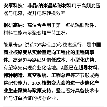
安泰科技
：
非晶/纳米晶软磁材料
用于高频变压
器与电感，提升电源转换效率。
钢研高纳
：高温合金用于第一壁抗辐照部件，
材料性能满足聚变堆严苛工况。
能量奇点“洪荒70”实现120秒稳态运行，是
中国
商业核聚变从实验室走向工程化的里程碑事
件
。高温超导路线凭借
低成本、小型化优势
，
有望率先实现商业化落地。A股已在
超导材料、
特种制造、真空系统、工程总包
等环节形成完
整配套能力，
2026核聚变大会将进一步催化产
业生态聚集与政策支持
，坚定看好具备技术卡
位与订单验证的核心企业。