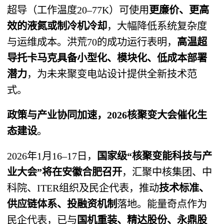
超导（工作温度20–77K）可使用
更廉价、更高
效的液氮或制冷机冷却
，大幅降低系统复杂度
与运维成本。洪荒70的成功运行表明，
高温超
导托卡马克具备小型化、模块化、低成本部署
潜力
，为未来聚变电站设计提供全新技术范
式。
政策与产业协同加速，2026核聚变大会催化生
态建设
。
2026年1月16–17日，
国家级“核聚变能科技与产
业大会”将在安徽合肥召开
，汇聚中核集团、中
科院、ITER组织及民企代表，推动
技术标准、
供应链体系、投融资机制
落地。能量奇点作为
民企代表，已与
国机重装、精达股份、永鼎股