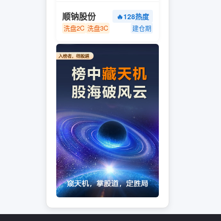
顺钠股份
🔥128热度
洗盘2C
洗盘3C
建仓期