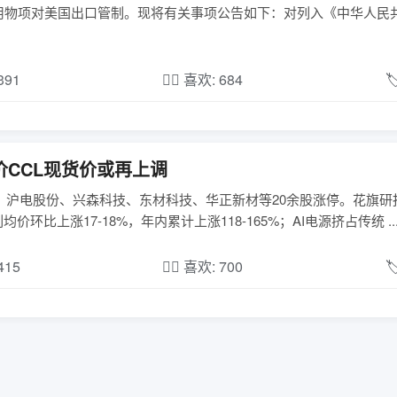
用物项对美国出口管制。现将有关事项公告如下：对列入《中华人民
,391
❤️‍🔥 喜欢: 684

价CCL现货价或再上调
；沪电股份、兴森科技、东材科技、华正新材等20余股涨停。花旗研
均价环比上涨17-18%，年内累计上涨118-165%；AI电源挤占传统 ..
,415
❤️‍🔥 喜欢: 700
