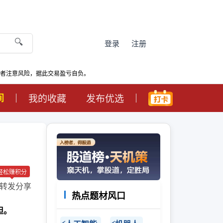
🔍
登录
注册
资者注意风险，据此交易盈亏自负。
间
我的收藏
发布优选
轻松赚积分
转发分享
热点题材风口
担。