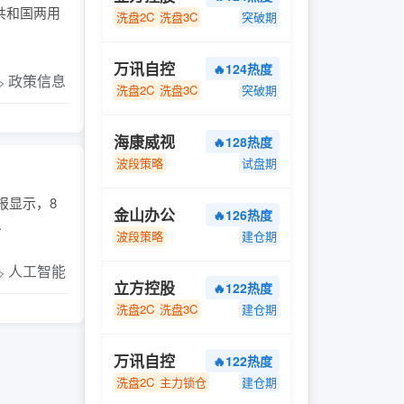
共和国两用
洗盘2C
洗盘3C
突破期
万讯自控
🔥124热度
️ 政策信息
洗盘2C
洗盘3C
突破期
海康威视
🔥128热度
波段策略
试盘期
报显示，8
金山办公
🔥126热度
.
波段策略
建仓期
️ 人工智能
立方控股
🔥122热度
洗盘2C
洗盘3C
建仓期
万讯自控
🔥122热度
洗盘2C
主力锁仓
建仓期