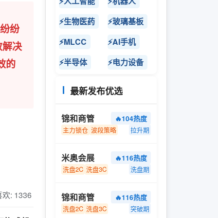
⚡人工智能
⚡机器人
⚡生物医药
⚡玻璃基板
长纷纷
⚡MLCC
⚡AI手机
效解决
效的
⚡半导体
⚡电力设备
最新发布优选
锦和商管
🔥104热度
主力锁仓
波段策略
拉升期
米奥会展
🔥116热度
洗盘2C
洗盘3C
洗盘期
 喜欢: 1336
锦和商管
🔥116热度
洗盘2C
洗盘3C
突破期