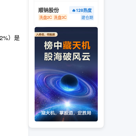
顺钠股份
🔥128热度
洗盘2C
洗盘3C
建仓期
2%）是