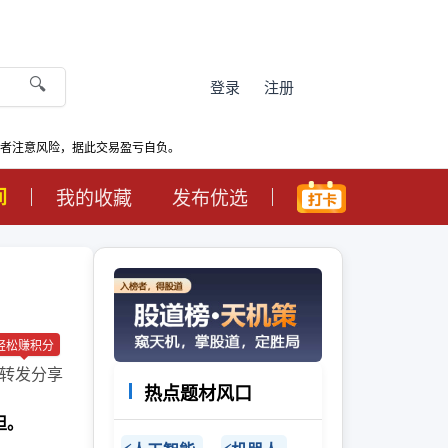
🔍
登录
注册
资者注意风险，据此交易盈亏自负。
间
我的收藏
发布优选
轻松赚积分
转发分享
热点题材风口
担。