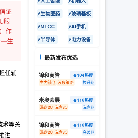
⚡人工智能
⚡机器人
中信证
⚡生物医药
⚡玻璃基板
U服
⚡MLCC
⚡AI手机
2）作
⚡半导体
⚡电力设备
务—生
最新发布优选
担任辅
锦和商管
🔥104热度
主力锁仓
波段策略
拉升期
米奥会展
🔥116热度
洗盘2C
洗盘3C
洗盘期
等关
技术
锦和商管
🔥116热度
洗盘2C
洗盘3C
突破期
推进