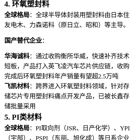
4. 环氧塑封料
全球格局
：全球半导体封装用塑封料由日本住
友电木、力森诺科（原日立、昭和）等主导。
国产替代企业
：
华海诚科
：通过收购衡所华威，快速补齐技术
短板，产品打入英飞凌汽车芯片供应链，收购
完成后环氧塑封料年产销量有望超2.5万吨
飞凯材料
：跨界进入环氧塑封料领域，针对存
储芯片专用塑封料痛点开发产品，已被长鑫存
储批量采用
5. PI类材料
全球格局
：PI取向剂（JSR、日产化学）、YPI
（宇部）、PSPI（东丽、旭化成）等日系企业