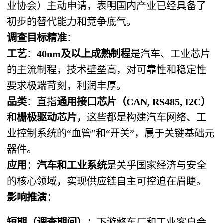
业协会）主动申请，表明国内产业已经具备了
初步的替代能力和竞争底气。
调查目标精准
​：
工艺
​：​
40nm及以上成熟制程
是汽车、工业芯片
的主流制程，技术壁垒高，对可靠性和稳定性
要求极端苛刻，利润丰厚。
品类
​：直指
通用接口芯片（CAN, RS485, I2C）​
和
栅极驱动芯片
，这些都是构建汽车网络、工
业控制系统的“血管”和“开关”，属于关键基础元
器件。
应用
​：​
汽车和工业系统
是关乎国家经济与安全
的核心领域，实现供应链自主可控迫在眉睫。
影响推演
​：
短期（调查期间）​
​：下游整车厂和工业客户会