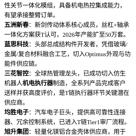
性关节一体化模组，具备机电热控集成能力，
有望承接整臂订单。
五洲新春
：新剑传动体系核心成员，丝杠+轴承
一体化方案获T认可，2026年产能扩至50万套。
蓝思科技
：头部总成结构件开发者，凭借玻璃/
金属/复合材料融合工艺，切入Optimus外观与功
能件供应链。
三花智控
：全球热管理龙头，已成功切入仿生
机器人
机电执行器
制造，全系列产品完成客户
送样并获高度评价，是T链执行器环节关键潜在
供应商。
均胜电子
：汽车电子巨头，提供高可靠性连接
器、冗余控制系统，已进入T链Tier1审厂流程。
旭升集团
：轻量化镁铝合金壳体供应商，用于