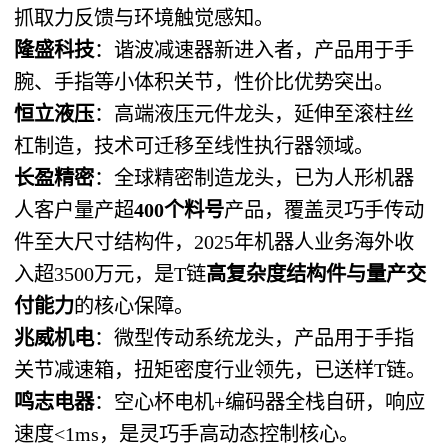
抓取力反馈与环境触觉感知。
隆盛科技
：谐波减速器新进入者，产品用于手
腕、手指等小体积关节，性价比优势突出。
恒立液压
：高端液压元件龙头，延伸至滚柱丝
杠制造，技术可迁移至线性执行器领域。
长盈精密
：全球精密制造龙头，已为人形机器
人客户量产超
400个料号
产品，覆盖灵巧手传动
件至大尺寸结构件，2025年机器人业务海外收
入超3500万元，是T链
高复杂度结构件与量产交
付能力
的核心保障。
兆威机电
：微型传动系统龙头，产品用于手指
关节减速箱，扭矩密度行业领先，已送样T链。
鸣志电器
：空心杯电机+编码器全栈自研，响应
速度<1ms，是灵巧手高动态控制核心。