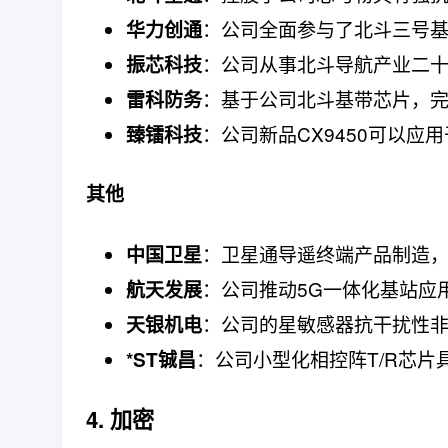
：公司全面参与了北斗三号
华力创通
：公司从事北斗导航产业二
振芯科技
：基于公司北斗基带芯片，
雷科防务
：公司新品CX9450可以应
臻镭科技
其他
：卫星通导遥终端产品制造
中国卫星
：公司推动5G一体化基站应
航天发展
：公司的星敏感器抗干扰性
天银机电
：公司小型化相控阵T/R芯片
*ST铖昌
4. 加密