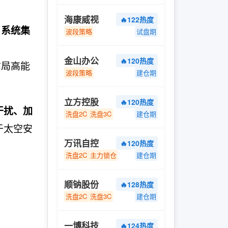
海康威视
🔥122热度
、系统集
波段策略
试盘期
金山办公
🔥120热度
布局高能
波段策略
建仓期
立方控股
🔥120热度
干扰、加
洗盘2C
洗盘3C
建仓期
于太空安
万讯自控
🔥120热度
洗盘2C
主力锁仓
建仓期
顺钠股份
🔥128热度
洗盘2C
洗盘3C
建仓期
一博科技
🔥124热度