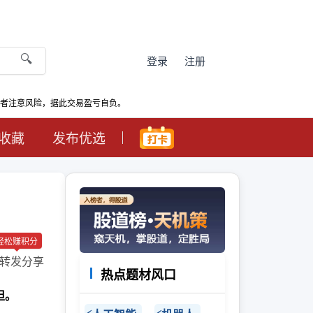
🔍
登录
注册
资者注意风险，据此交易盈亏自负。
收藏
发布优选
轻松赚积分
转发分享
热点题材风口
担。