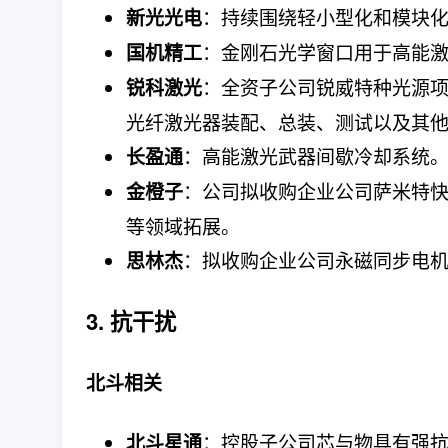
：持续围绕轻小型化和模块
新光光电
：金刚石光学窗口用于高能
国机精工
：全资子公司锐威特种光源项
锐科激光
光纤激光器装配、总装、测试以及其
：高能激光武器间歇冷却系统
长盈通
：公司拟收购企业公司萨米特
金橙子
等领域拓展。
：拟收购企业公司永磁同步电
思林杰
3. 抗干扰
北斗相关
：控股子公司芯与物具有强抗
北斗星通