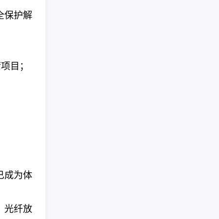
全保护解
荷项目；
已成为体
。光纤放