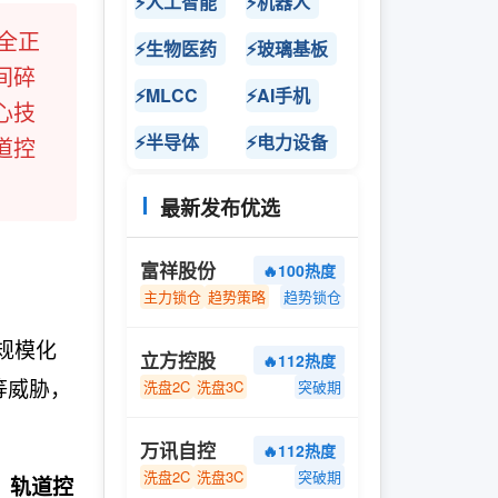
⚡人工智能
⚡机器人
全正
⚡生物医药
⚡玻璃基板
间碎
⚡MLCC
⚡AI手机
心技
⚡半导体
⚡电力设备
道控
最新发布优选
富祥股份
🔥100热度
主力锁仓
趋势策略
趋势锁仓
规模化
立方控股
🔥112热度
等威胁，
洗盘2C
洗盘3C
突破期
万讯自控
🔥112热度
洗盘2C
洗盘3C
突破期
、轨道控