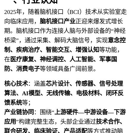
2025年，随着脑机接口（BCI）技术从实验室走
向临床应用，
脑机接口产业
正迎来爆发式增长
期。脑机接口作为连接人脑与外部设备的“神经
桥梁”，通过采集、解码大脑信号，实现
意念控
制、疾病治疗、智能交互、增强认知
等功能，
在
医疗康复、神经调控、人工智能、军事国
防、消费电子
等领域具备广阔前景。
核心技术
：涵盖
芯片设计、传感器、信号处理
算法、AI模型、无线传输、电极材料、闭环反
馈系统
等；
产业链协同
：围绕“
上游硬件—中游设备—下游
应用
”构建完整生态，头部企业通过
技术合作、
联合研发、临床验证、产品适配
等方式推动脑