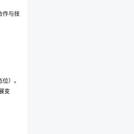
合作与技
态位）。
展变