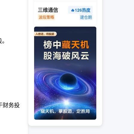
三维通信
🔥126热度
波段策略
建仓期
段。
于财务投