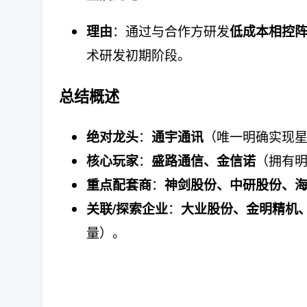
：通过与合作方研发
理由
低成本相控
术研发初期阶段。
总结概述
：
（唯一明确实现
绝对龙头
通宇通讯
：
（拥有
核心玩家
盛路通信、金信诺
：
重点配套商
神剑股份、中研股份、
：
关联/探索企业
大业股份、金明精机
量）。