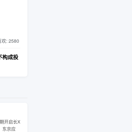
 喜欢: 2580
不构成投
期开启长X
、东京应