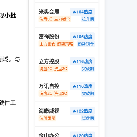
米奥会展
🔥104热度
现
小批
洗盘3C
主力锁仓
拉升期
富祥股份
🔥106热度
主力锁仓
趋势策略
趋势锁仓
领域。与
立方控股
🔥116热度
洗盘2C
洗盘3C
突破期
万讯自控
🔥116热度
洗盘2C
洗盘3C
突破期
硬件工
海康威视
🔥122热度
波段策略
试盘期
金山办公
🔥120热度