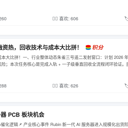
,260
❤️‍🔥 喜欢: 606

融资热，回收技术与成本大比拼！
大比拼！一、行业整体动态朱雀三号遥二发射窗口：计划 2026 年 
险；本次任务核心是完成入轨 + 一子级垂直回收全流程闭环验证。
,288
❤️‍🔥 喜欢: 626

务器 PCB 板块机会
核心催化逻辑📌 产业核心事件 Rubin 新一代 AI 服务器进入规模化出