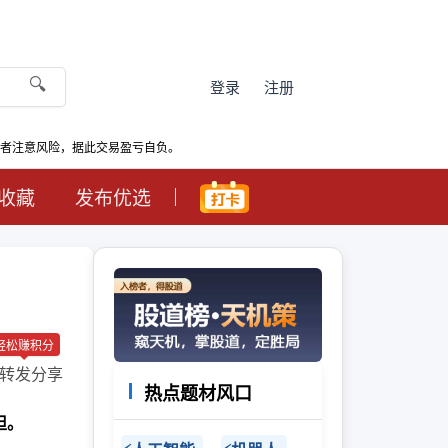
🔍
登录
注册
资者注意风险，据此交易盈亏自负。
收藏
发布优选
轻松赚积分
转发分享
热点题材风口
担。