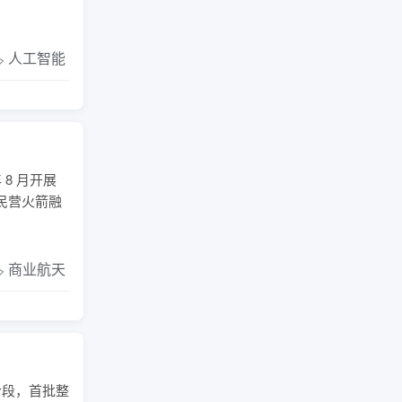
️ 人工智能
8 月开展
民营火箭融
️ 商业航天
货阶段，首批整