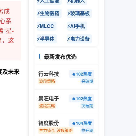
⚡人工智能
⚡机器人
务成
⚡生物医药
⚡玻璃基板
心系
⚡MLCC
⚡AI手机
“星-
⚡半导体
⚡电力设备
星，这
最新发布优选
度及未来
行云科技
🔥102热度
波段策略
突破期
景旺电子
🔥102热度
波段策略
突破期
智度股份
🔥104热度
主力锁仓
波段策略
拉升期