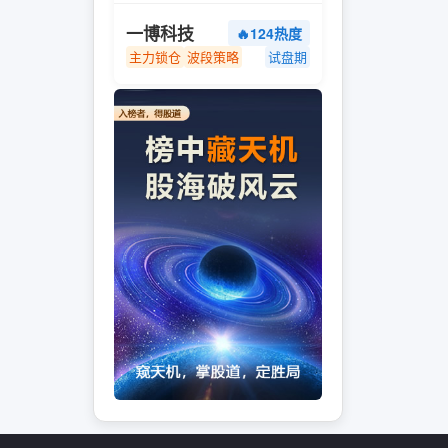
一博科技
🔥124热度
主力锁仓
波段策略
试盘期