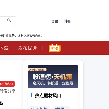
🔍
登录
注册
资者注意风险，据此交易盈亏自负。
收藏
发布优选
轻松赚积分
转发分享
热点题材风口
担。