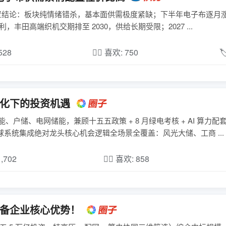
置结论：板块纯情绪错杀，基本面供需极度紧缺；下半年电子布逐月涨
通 E 布每米涨价 1.2-1.5 元；T 布、二代 Low-Dk 布高毛利，丰田高端织机交期排至 2030，供给长期受限；2027 ...
,528
❤️‍🔥 喜欢: 750

催化下的投资机遇
能、户储、电网储能，兼顾十五五政策 + 8 月绿电考核 + AI 算力
 全球系统集成绝对龙头核心机会逻辑全场景全覆盖：风光大储、工商 ...
1,702
❤️‍🔥 喜欢: 858
设备企业核心优势！