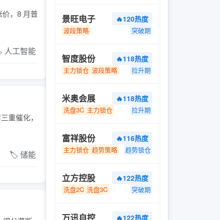
价，8 月普
景旺电子
🔥120热度
波段策略
突破期
️ 人工智能
智度股份
🔥118热度
主力锁仓
波段策略
拉升期
米奥会展
🔥118热度
洗盘3C
主力锁仓
拉升期
配套三重催化，
富祥股份
🔥116热度
主力锁仓
趋势策略
趋势锁仓
🏷️ 储能
立方控股
🔥122热度
洗盘2C
洗盘3C
突破期
万讯自控
🔥122热度