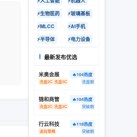
⚡人工智能
⚡机器人
⚡生物医药
⚡玻璃基板
⚡MLCC
⚡AI手机
⚡半导体
⚡电力设备
最新发布优选
米奥会展
🔥104热度
洗盘2C
洗盘3C
洗盘期
锦和商管
🔥104热度
洗盘2C
洗盘3C
突破期
行云科技
🔥118热度
波段策略
突破期