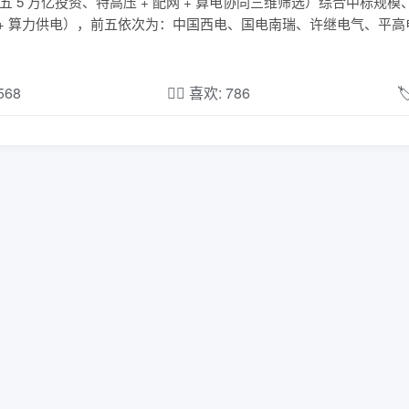
 5 万亿投资、特高压 + 配网 + 算电协同三维筛选）综合中标规
 + 算力供电），前五依次为：中国西电、国电南瑞、许继电气、平
,568
❤️‍🔥 喜欢: 786
