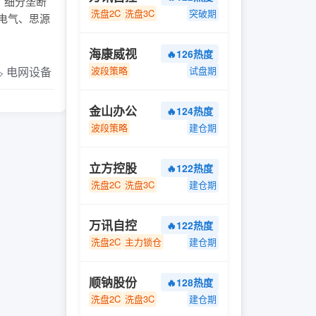
模、细分垄断
洗盘2C
洗盘3C
突破期
高电气、思源
海康威视
🔥126热度
️ 电网设备
波段策略
试盘期
金山办公
🔥124热度
波段策略
建仓期
立方控股
🔥122热度
洗盘2C
洗盘3C
建仓期
万讯自控
🔥122热度
洗盘2C
主力锁仓
建仓期
顺钠股份
🔥128热度
洗盘2C
洗盘3C
建仓期