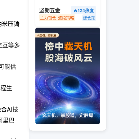
坚朗五金
🔥124热度
主力锁仓
波段策略
建仓期
纳米压铸
交互等多
可能供
流程生
合AI技
阿里巴