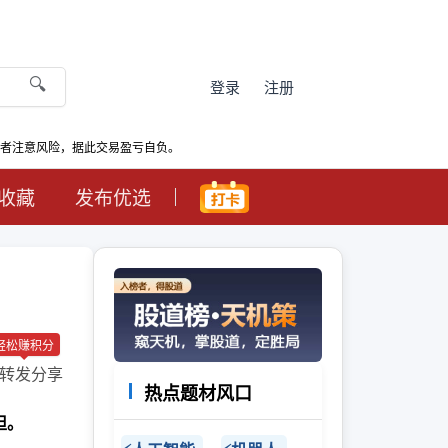
🔍
登录
注册
资者注意风险，据此交易盈亏自负。
收藏
发布优选
轻松赚积分
转发分享
热点题材风口
担。