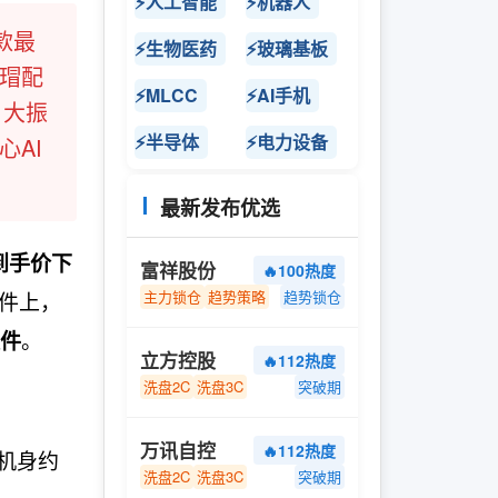
⚡人工智能
⚡机器人
款最
⚡生物医药
⚡玻璃基板
玳瑁配
⚡MLCC
⚡AI手机
、大振
⚡半导体
⚡电力设备
AI
最新发布优选
到手价下
富祥股份
🔥100热度
件上，
主力锁仓
趋势策略
趋势锁仓
。
件
立方控股
🔥112热度
洗盘2C
洗盘3C
突破期
万讯自控
🔥112热度
机身约
洗盘2C
洗盘3C
突破期