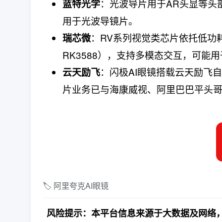
：光波导片用于AR头显等头
蓝特光学
用于光波导镜片。
：RV系列视觉类芯片依托低功耗
瑞芯微
RK3588），支持多模态交互，可能
：闪极AI眼镜搭载云天励飞自
云天励飞
片业务已与海康威视、阿里巴巴平头
🏷️ 阿里夸克AI眼镜
风险提示：本平台信息来源于大数据及网络，