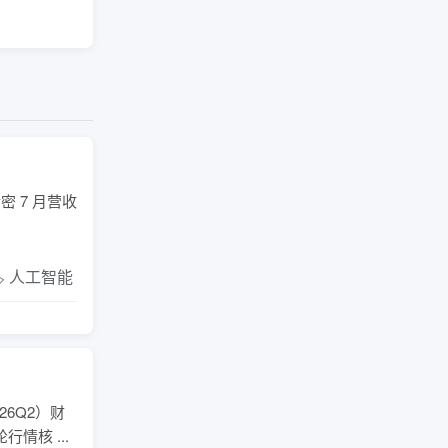
密 7 月营收
️ 人工智能
26Q2）财
核 ...