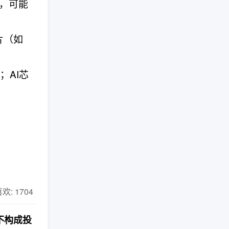
，可能
片（如
；AI芯
 喜欢: 1704
不构成投