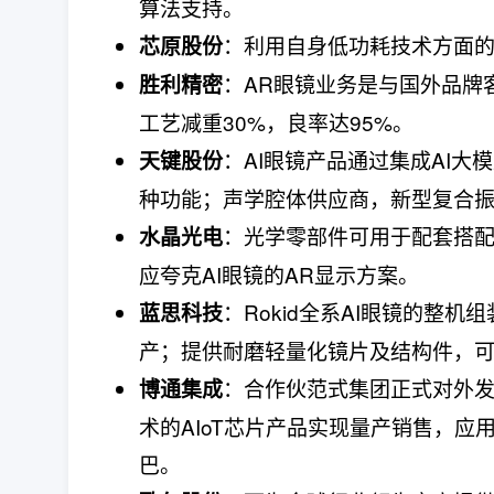
算法支持。
：利用自身低功耗技术方面
芯原股份
：AR眼镜业务是与国外品牌
胜利精密
工艺减重30%，良率达95%。
：AI眼镜产品通过集成AI
天键股份
种功能；声学腔体供应商，新型复合振
：光学零部件可用于配套搭配
水晶光电
应夸克AI眼镜的AR显示方案。
：Rokid全系AI眼镜的整
蓝思科技
产；提供耐磨轻量化镜片及结构件，可
：合作伙范式集团正式对外发布
博通集成
术的AIoT芯片产品实现量产销售，应
巴。