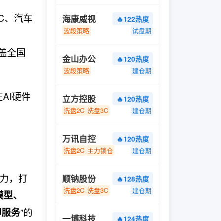
C、汽车
海康威视
🔥122热度
波段策略
试盘期
盖全国
金山办公
🔥120热度
波段策略
建仓期
AI硬件
立方控股
🔥120热度
洗盘2C
洗盘3C
建仓期
万讯自控
🔥120热度
洗盘2C
主力锁仓
建仓期
能力，打
顺钠股份
🔥128热度
洗盘2C
洗盘3C
建仓期
模型、
”的
即服务
一博科技
🔥124热度