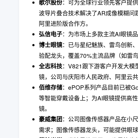
：可为全球行业领先客户提供
歌尔股份
波导片叠合技术解决了AR成像模糊问题
阿里进阶版合作方。
：为市场上多款主流AI眼镜
弘信电子
：已与星纪魅族、雷鸟创新、X
博士眼镜
验配龙头，覆盖70%主流品牌（如雷鸟
：V821跟下游客户开发大
全志科技
镜，公司与庆阳市人民政府、阿里云
：ePOP系列产品目前已被G
佰维存储
等智能穿戴设备上；为AI眼镜提供高性
镜。
：公司图像传感器产品在小尺
豪威集团
需求；图像传感器龙头，可能提供眼