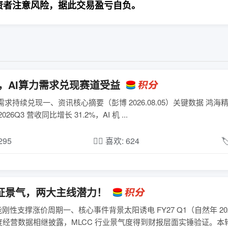
资者注意风险，据此交易盈亏自负。
%，AI算力需求兑现赛道受益
需求持续兑现一、资讯核心摘要（彭博 2026.08.05）关键数据 鸿海精
Q3 营收同比增长 31.2%，AI 机 ...
,295
❤️‍🔥 喜欢: 624

 验证景气，两大主线潜力！
刚性支撑涨价周期一、核心事件背景太阳诱电 FY27 Q1（自然年 20
营数据相继披露，MLCC 行业景气度得到财报层面实锤验证。本轮行情