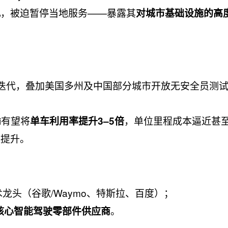
，被迫暂停当地服务——暴露其
乱
对城市基础设施的高
迭代，叠加美国多州及中国部分城市开放无安全员测试
i有望将
，单位里程成本逼近甚
单车利用率提升3–5倍
速提升。
术龙头（谷歌/Waymo、特斯拉、百度）；
。
核心智能驾驶零部件供应商