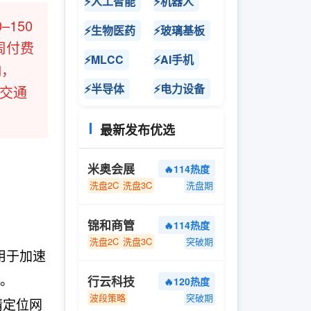
⚡人工智能
⚡机器人
150
⚡生物医药
⚡玻璃基板
周付费
⚡MLCC
⚡AI手机
响，
⚡半导体
⚡电力设备
剧交通
最新发布优选
米奥会展
🔥114热度
洗盘2C
洗盘3C
洗盘期
锦和商管
🔥114热度
洗盘2C
洗盘3C
突破期
用于加速
。
行云科技
🔥120热度
波段策略
突破期
精定位网