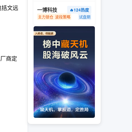
包括文远
一博科技
🔥124热度
主力锁仓
波段策略
试盘期
。
i厂商定
。