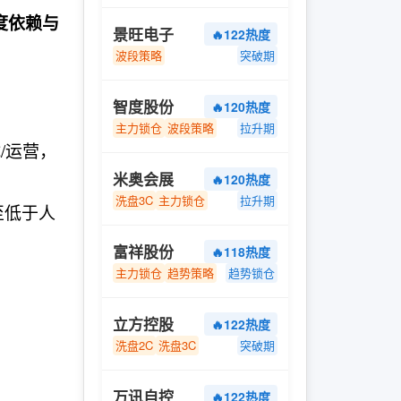
度依赖与
景旺电子
🔥122热度
波段策略
突破期
智度股份
🔥120热度
主力锁仓
波段策略
拉升期
/运营，
米奥会展
🔥120热度
洗盘3C
主力锁仓
拉升期
至低于人
富祥股份
🔥118热度
主力锁仓
趋势策略
趋势锁仓
立方控股
🔥122热度
洗盘2C
洗盘3C
突破期
万讯自控
🔥122热度