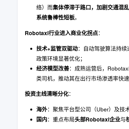
络）而
集体停滞于路口，加剧交通混
。
系统鲁棒性短板
：
Robotaxi行业进入商业化拐点
：自动驾驶算法持续
技术+监管双驱动
政策环境显著优化；
：成熟运营后，Robotax
经济模型改善
类司机，推动其在出行市场渗透率快
：
投资主线清晰分化
：聚焦平台型公司（Uber）及技
海外
：重点布局
与
国内
头部Robotaxi企业