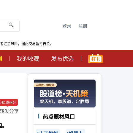
🔍
登录
注册
资者注意风险，据此交易盈亏自负。
间
我的收藏
发布优选
轻松赚积分
转发分享
热点题材风口
担。